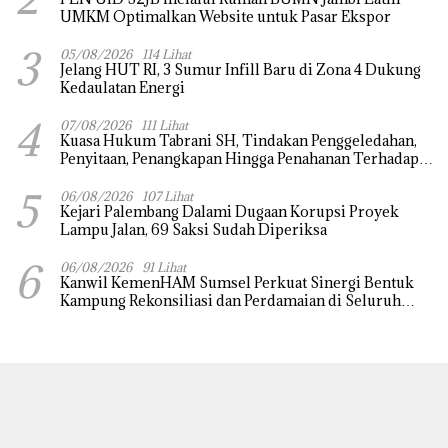
UMKM Optimalkan Website untuk Pasar Ekspor
3
05/08/2026
114 Lihat
Jelang HUT RI, 3 Sumur Infill Baru di Zona 4 Dukung
Kedaulatan Energi
4
07/08/2026
111 Lihat
‎Kuasa Hukum Tabrani SH, Tindakan Penggeledahan,
Penyitaan, Penangkapan Hingga Penahanan Terhadap
Wakil Bupati Pali Patut Diuji Melalui Mekanisme
5
Praperadilan
06/08/2026
107 Lihat
Kejari Palembang Dalami Dugaan Korupsi Proyek
Lampu Jalan, 69 Saksi Sudah Diperiksa
6
06/08/2026
91 Lihat
Kanwil KemenHAM Sumsel Perkuat Sinergi Bentuk
Kampung Rekonsiliasi dan Perdamaian di Seluruh
Daerah