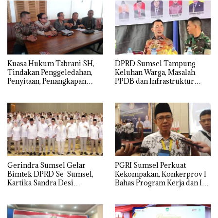
‎Kuasa Hukum Tabrani SH,
DPRD Sumsel Tampung
Tindakan Penggeledahan,
Keluhan Warga, Masalah
Penyitaan, Penangkapan
PPDB dan Infrastruktur
Hingga Penahanan Terhadap
Mendominasi
Wakil Bupati Pali Patut Diuji
Melalui Mekanisme
Praperadilan
Gerindra Sumsel Gelar
PGRI Sumsel Perkuat
Bimtek DPRD Se-Sumsel,
Kekompakan, Konkerprov I
Kartika Sandra Desi
Bahas Program Kerja dan Isu
Tekankan Perjuangkan
Pendidikan
Aspirasi Rakyat