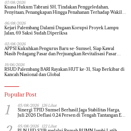
07/08/2026
‎Kuasa Hukum Tabrani SH, Tindakan Penggeledahan,
Penyitaan, Penangkapan Hingga Penahanan Terhadap Wakil
Bupati Pali Patut Diuji Melalui Mekanisme Praperadilan
06/08/2026
Kejari Palembang Dalami Dugaan Korupsi Proyek Lampu
Jalan, 69 Saksi Sudah Diperiksa
02/08/2026
APPSI Kukuhkan Pengurus Baru se-Sumsel, Siap Kawal
Nasib Pedagang Pasar dan Perjuangkan Revitalisasi Pasar
Tradisional
19/06/2026
RSUD Palembang BARI Rayakan HUT ke-31, Siap Berkibar di
Kancah Nasional dan Global
Popular Post
1
05/08/2026
126 Lihat
Sinergi TPID Sumsel Berhasil Jaga Stabilitas Harga,
Juli 2026 Deflasi 0,24 Persen di Tengah Tantangan El
Nino dan Tahun Ajaran Baru
2
05/08/2026
122 Lihat
PLN UID S2JB melalui Rumah BUMN Jambi Latih