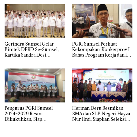
Wakil Bupati Pali Patut Diuji
Melalui Mekanisme
Praperadilan
Gerindra Sumsel Gelar
PGRI Sumsel Perkuat
Bimtek DPRD Se-Sumsel,
Kekompakan, Konkerprov I
Kartika Sandra Desi
Bahas Program Kerja dan Isu
Tekankan Perjuangkan
Pendidikan
Aspirasi Rakyat
Pengurus PGRI Sumsel
Herman Deru Resmikan
2024–2029 Resmi
SMA dan SLB Negeri Hayza
Dikukuhkan, Siap
Nur Ilmi, Siapkan Seleksi
Perjuangkan Kesejahteraan
Guru Terbuka Se-Sumsel
dan Profesionalisme Guru