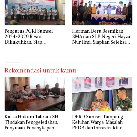
Pengurus PGRI Sumsel
Herman Deru Resmikan
2024–2029 Resmi
SMA dan SLB Negeri Hayza
Dikukuhkan, Siap
Nur Ilmi, Siapkan Seleksi
Perjuangkan Kesejahteraan
Guru Terbuka Se-Sumsel
dan Profesionalisme Guru
Rekomendasi untuk kamu
‎Kuasa Hukum Tabrani SH,
DPRD Sumsel Tampung
Tindakan Penggeledahan,
Keluhan Warga, Masalah
Penyitaan, Penangkapan
PPDB dan Infrastruktur
Hingga Penahanan Terhadap
Mendominasi