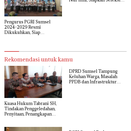
Guru Terbuka Se-Sumsel
Pengurus PGRI Sumsel
2024–2029 Resmi
Dikukuhkan, Siap
Perjuangkan Kesejahteraan
dan Profesionalisme Guru
Rekomendasi untuk kamu
DPRD Sumsel Tampung
Keluhan Warga, Masalah
PPDB dan Infrastruktur
Mendominasi
‎Kuasa Hukum Tabrani SH,
Tindakan Penggeledahan,
Penyitaan, Penangkapan
Hingga Penahanan Terhadap
Wakil Bupati Pali Patut Diuji
Melalui Mekanisme