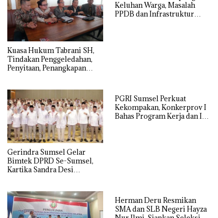
Keluhan Warga, Masalah
PPDB dan Infrastruktur
Mendominasi
‎Kuasa Hukum Tabrani SH,
Tindakan Penggeledahan,
Penyitaan, Penangkapan
Hingga Penahanan Terhadap
Wakil Bupati Pali Patut Diuji
Melalui Mekanisme
PGRI Sumsel Perkuat
Praperadilan
Kekompakan, Konkerprov I
Bahas Program Kerja dan Isu
Pendidikan
Gerindra Sumsel Gelar
Bimtek DPRD Se-Sumsel,
Kartika Sandra Desi
Tekankan Perjuangkan
Aspirasi Rakyat
Herman Deru Resmikan
SMA dan SLB Negeri Hayza
Nur Ilmi, Siapkan Seleksi