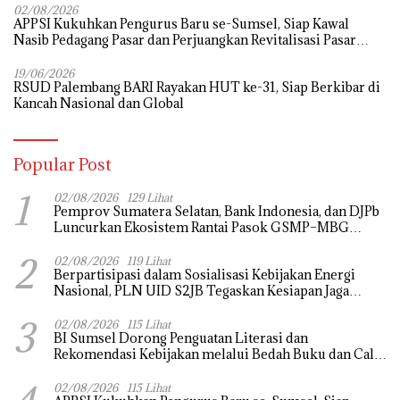
02/08/2026
APPSI Kukuhkan Pengurus Baru se-Sumsel, Siap Kawal
Nasib Pedagang Pasar dan Perjuangkan Revitalisasi Pasar
Tradisional
19/06/2026
RSUD Palembang BARI Rayakan HUT ke-31, Siap Berkibar di
Kancah Nasional dan Global
Popular Post
1
02/08/2026
129 Lihat
Pemprov Sumatera Selatan, Bank Indonesia, dan DJPb
Luncurkan Ekosistem Rantai Pasok GSMP–MBG
untuk Perkuat Ketahanan Pangan dan Pengendalian
2
Inflasi
02/08/2026
119 Lihat
Berpartisipasi dalam Sosialisasi Kebijakan Energi
Nasional, PLN UID S2JB Tegaskan Kesiapan Jaga
Pasokan Listrik
3
02/08/2026
115 Lihat
BI Sumsel Dorong Penguatan Literasi dan
Rekomendasi Kebijakan melalui Bedah Buku dan Call
for Applicative Essay 3rd Sriwijaya Economic Forum
2026
02/08/2026
115 Lihat