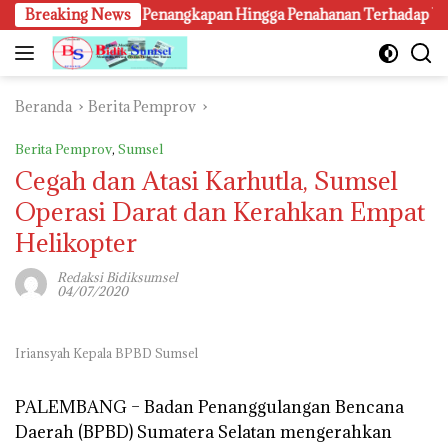
Langsung
 Penyitaan, Penangkapan Hingga Penahanan Terhadap Wakil Bupati
Breaking News
ke
konten
Beranda
Berita Pemprov
Berita Pemprov
,
Sumsel
Cegah dan Atasi Karhutla, Sumsel
Operasi Darat dan Kerahkan Empat
Helikopter
Redaksi Bidiksumsel
04/07/2020
Iriansyah Kepala BPBD Sumsel
PALEMBANG –
Badan Penanggulangan Bencana
Daerah (BPBD) Sumatera Selatan mengerahkan