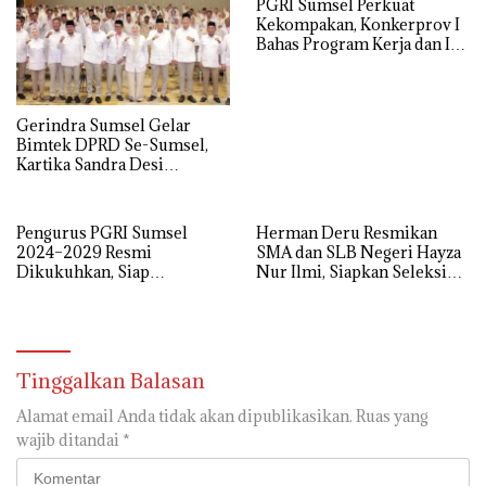
PGRI Sumsel Perkuat
Praperadilan
Kekompakan, Konkerprov I
Bahas Program Kerja dan Isu
Pendidikan
Gerindra Sumsel Gelar
Bimtek DPRD Se-Sumsel,
Kartika Sandra Desi
Tekankan Perjuangkan
Aspirasi Rakyat
Pengurus PGRI Sumsel
Herman Deru Resmikan
2024–2029 Resmi
SMA dan SLB Negeri Hayza
Dikukuhkan, Siap
Nur Ilmi, Siapkan Seleksi
Perjuangkan Kesejahteraan
Guru Terbuka Se-Sumsel
dan Profesionalisme Guru
Tinggalkan Balasan
Alamat email Anda tidak akan dipublikasikan.
Ruas yang
wajib ditandai
*