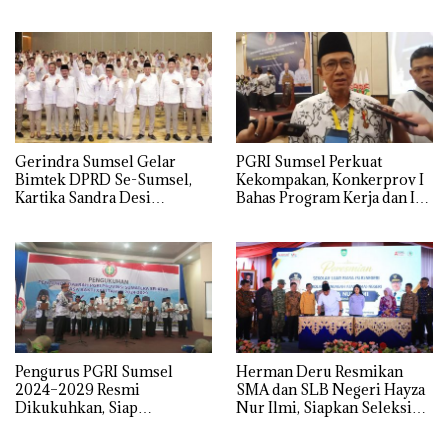
Hingga Penahanan Terhadap
Mendominasi
Wakil Bupati Pali Patut Diuji
Melalui Mekanisme
Praperadilan
Gerindra Sumsel Gelar
PGRI Sumsel Perkuat
Bimtek DPRD Se-Sumsel,
Kekompakan, Konkerprov I
Kartika Sandra Desi
Bahas Program Kerja dan Isu
Tekankan Perjuangkan
Pendidikan
Aspirasi Rakyat
Pengurus PGRI Sumsel
Herman Deru Resmikan
2024–2029 Resmi
SMA dan SLB Negeri Hayza
Dikukuhkan, Siap
Nur Ilmi, Siapkan Seleksi
Perjuangkan Kesejahteraan
Guru Terbuka Se-Sumsel
dan Profesionalisme Guru