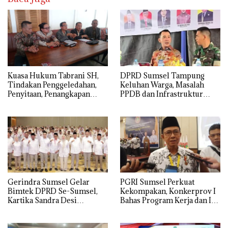
‎Kuasa Hukum Tabrani SH,
DPRD Sumsel Tampung
Tindakan Penggeledahan,
Keluhan Warga, Masalah
Penyitaan, Penangkapan
PPDB dan Infrastruktur
Hingga Penahanan Terhadap
Mendominasi
Wakil Bupati Pali Patut Diuji
Melalui Mekanisme
Praperadilan
Gerindra Sumsel Gelar
PGRI Sumsel Perkuat
Bimtek DPRD Se-Sumsel,
Kekompakan, Konkerprov I
Kartika Sandra Desi
Bahas Program Kerja dan Isu
Tekankan Perjuangkan
Pendidikan
Aspirasi Rakyat