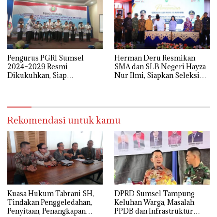
Pengurus PGRI Sumsel
Herman Deru Resmikan
2024–2029 Resmi
SMA dan SLB Negeri Hayza
Dikukuhkan, Siap
Nur Ilmi, Siapkan Seleksi
Perjuangkan Kesejahteraan
Guru Terbuka Se-Sumsel
dan Profesionalisme Guru
Rekomendasi untuk kamu
‎Kuasa Hukum Tabrani SH,
DPRD Sumsel Tampung
Tindakan Penggeledahan,
Keluhan Warga, Masalah
Penyitaan, Penangkapan
PPDB dan Infrastruktur