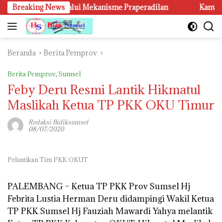
Langsung
t Diuji Melalui Mekanisme Praperadilan
Breaking News
Kanwil KemenHAM
ke
konten
Beranda
Berita Pemprov
Berita Pemprov
,
Sumsel
Feby Deru Resmi Lantik Hikmatul
Maslikah Ketua TP PKK OKU Timur
Redaksi Bidiksumsel
08/07/2020
Pelantikan Tim PKK OKUT
PALEMBANG
– Ketua TP PKK Prov Sumsel Hj
Febrita Lustia Herman Deru didampingi Wakil Ketua
TP PKK Sumsel Hj Fauziah Mawardi Yahya melantik