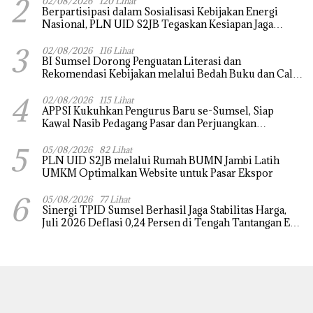
2
02/08/2026
120 Lihat
Berpartisipasi dalam Sosialisasi Kebijakan Energi
Nasional, PLN UID S2JB Tegaskan Kesiapan Jaga
Pasokan Listrik
3
02/08/2026
116 Lihat
BI Sumsel Dorong Penguatan Literasi dan
Rekomendasi Kebijakan melalui Bedah Buku dan Call
for Applicative Essay 3rd Sriwijaya Economic Forum
4
2026
02/08/2026
115 Lihat
APPSI Kukuhkan Pengurus Baru se-Sumsel, Siap
Kawal Nasib Pedagang Pasar dan Perjuangkan
Revitalisasi Pasar Tradisional
5
05/08/2026
82 Lihat
PLN UID S2JB melalui Rumah BUMN Jambi Latih
UMKM Optimalkan Website untuk Pasar Ekspor
6
05/08/2026
77 Lihat
Sinergi TPID Sumsel Berhasil Jaga Stabilitas Harga,
Juli 2026 Deflasi 0,24 Persen di Tengah Tantangan El
Nino dan Tahun Ajaran Baru