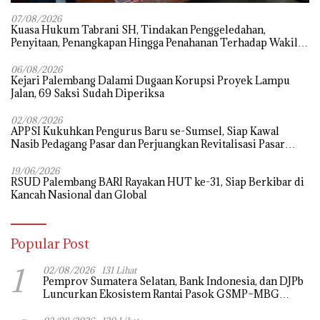
07/08/2026
‎Kuasa Hukum Tabrani SH, Tindakan Penggeledahan,
Penyitaan, Penangkapan Hingga Penahanan Terhadap Wakil
Bupati Pali Patut Diuji Melalui Mekanisme Praperadilan
06/08/2026
Kejari Palembang Dalami Dugaan Korupsi Proyek Lampu
Jalan, 69 Saksi Sudah Diperiksa
02/08/2026
APPSI Kukuhkan Pengurus Baru se-Sumsel, Siap Kawal
Nasib Pedagang Pasar dan Perjuangkan Revitalisasi Pasar
Tradisional
19/06/2026
RSUD Palembang BARI Rayakan HUT ke-31, Siap Berkibar di
Kancah Nasional dan Global
Popular Post
1
02/08/2026
131 Lihat
Pemprov Sumatera Selatan, Bank Indonesia, dan DJPb
Luncurkan Ekosistem Rantai Pasok GSMP–MBG
untuk Perkuat Ketahanan Pangan dan Pengendalian
Inflasi