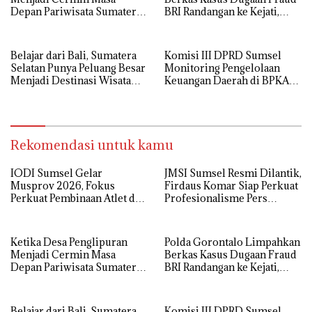
Depan Pariwisata Sumatera
BRI Randangan ke Kejati,
Selatan
Kerugian Capai Rp1,06
Miliar
Belajar dari Bali, Sumatera
Komisi III DPRD Sumsel
Selatan Punya Peluang Besar
Monitoring Pengelolaan
Menjadi Destinasi Wisata
Keuangan Daerah di BPKAD
Kelas Dunia
Ogan Ilir
Rekomendasi untuk kamu
IODI Sumsel Gelar
JMSI Sumsel Resmi Dilantik,
Musprov 2026, Fokus
Firdaus Komar Siap Perkuat
Perkuat Pembinaan Atlet dan
Profesionalisme Pers
Tata Kelola Organisasi
Digital
Ketika Desa Penglipuran
Polda Gorontalo Limpahkan
Menjadi Cermin Masa
Berkas Kasus Dugaan Fraud
Depan Pariwisata Sumatera
BRI Randangan ke Kejati,
Selatan
Kerugian Capai Rp1,06
Miliar
Belajar dari Bali, Sumatera
Komisi III DPRD Sumsel