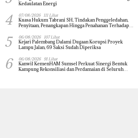
Kedaulatan Energi
4
07/08/2026
111 Lihat
‎Kuasa Hukum Tabrani SH, Tindakan Penggeledahan,
Penyitaan, Penangkapan Hingga Penahanan Terhadap
Wakil Bupati Pali Patut Diuji Melalui Mekanisme
5
Praperadilan
06/08/2026
107 Lihat
Kejari Palembang Dalami Dugaan Korupsi Proyek
Lampu Jalan, 69 Saksi Sudah Diperiksa
6
06/08/2026
91 Lihat
Kanwil KemenHAM Sumsel Perkuat Sinergi Bentuk
Kampung Rekonsiliasi dan Perdamaian di Seluruh
Daerah