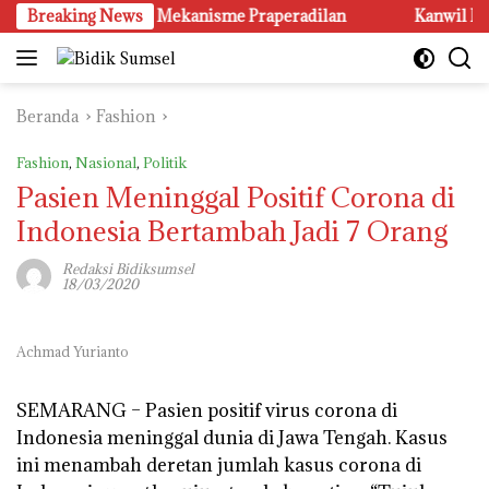
Langsung
ut Diuji Melalui Mekanisme Praperadilan
Breaking News
Kanwil KemenHA
ke
konten
Beranda
Fashion
Fashion
,
Nasional
,
Politik
Pasien Meninggal Positif Corona di
Indonesia Bertambah Jadi 7 Orang
Redaksi Bidiksumsel
18/03/2020
Achmad Yurianto
SEMARANG
– Pasien positif virus corona di
Indonesia meninggal dunia di Jawa Tengah. Kasus
ini menambah deretan jumlah kasus corona di