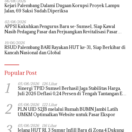
06/08/2026
Kejari Palembang Dalami Dugaan Korupsi Proyek Lampu
Jalan, 69 Saksi Sudah Diperiksa
02/08/2026
APPSI Kukuhkan Pengurus Baru se-Sumsel, Siap Kawal
Nasib Pedagang Pasar dan Perjuangkan Revitalisasi Pasar
Tradisional
19/06/2026
RSUD Palembang BARI Rayakan HUT ke-31, Siap Berkibar di
Kancah Nasional dan Global
Popular Post
1
05/08/2026
126 Lihat
Sinergi TPID Sumsel Berhasil Jaga Stabilitas Harga,
Juli 2026 Deflasi 0,24 Persen di Tengah Tantangan El
Nino dan Tahun Ajaran Baru
2
05/08/2026
122 Lihat
PLN UID S2JB melalui Rumah BUMN Jambi Latih
UMKM Optimalkan Website untuk Pasar Ekspor
3
05/08/2026
116 Lihat
Jelang HUT RI, 3 Sumur Infill Baru di Zona 4 Dukung