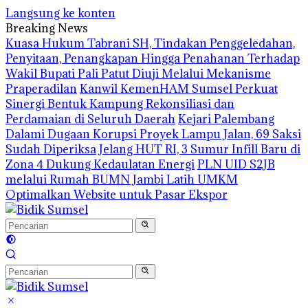
Langsung ke konten
Breaking News
‎Kuasa Hukum Tabrani SH, Tindakan Penggeledahan,
Penyitaan, Penangkapan Hingga Penahanan Terhadap
Wakil Bupati Pali Patut Diuji Melalui Mekanisme
Praperadilan
Kanwil KemenHAM Sumsel Perkuat
Sinergi Bentuk Kampung Rekonsiliasi dan
Perdamaian di Seluruh Daerah
Kejari Palembang
Dalami Dugaan Korupsi Proyek Lampu Jalan, 69 Saksi
Sudah Diperiksa
Jelang HUT RI, 3 Sumur Infill Baru di
Zona 4 Dukung Kedaulatan Energi
PLN UID S2JB
melalui Rumah BUMN Jambi Latih UMKM
Optimalkan Website untuk Pasar Ekspor