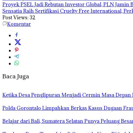
Proyek PSEL Jadi Rebutan Investor Global, PLN Jamin B
Sensatia Raih Sertifikasi Cruelty Free International, 
Post Views:
32
Komentar
Baca Juga
Ketika Desa Penglipuran Menjadi Cermin Masa Depan P
Polda Gorontalo Limpahkan Berkas Kasus Dugaan Fraud
Belajar dari Bali, Sumatera Selatan Punya Peluang Besa