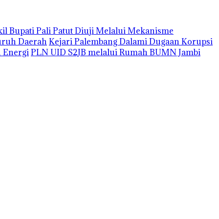
 Bupati Pali Patut Diuji Melalui Mekanisme
uruh Daerah
Kejari Palembang Dalami Dugaan Korupsi
n Energi
PLN UID S2JB melalui Rumah BUMN Jambi