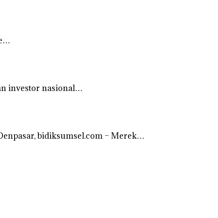
ne…
an investor nasional…
n Denpasar, bidiksumsel.com – Merek…