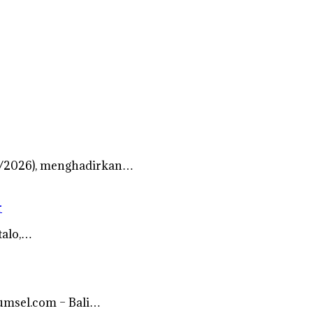
/7/2026), menghadirkan…
r
talo,…
sumsel.com – Bali…