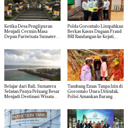
Ketika Desa Penglipuran
Polda Gorontalo Limpahkan
Menjadi Cermin Masa
Berkas Kasus Dugaan Fraud
Depan Pariwisata Sumatera
BRI Randangan ke Kejati,
Selatan
Kerugian Capai Rp1,06
Miliar
Belajar dari Bali, Sumatera
Tambang Emas Tanpa Izin di
Selatan Punya Peluang Besar
Gorontalo Utara Ditindak,
Menjadi Destinasi Wisata
Polisi Amankan Barang
Kelas Dunia
Bukti