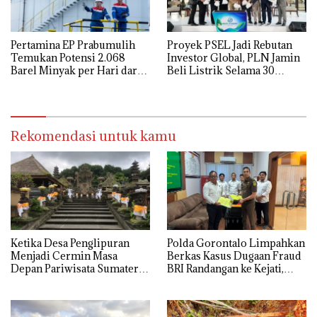
Pertamina EP Prabumulih
Proyek PSEL Jadi Rebutan
Temukan Potensi 2.068
Investor Global, PLN Jamin
Barel Minyak per Hari dari
Beli Listrik Selama 30
Sumur LBK-031
Tahun
Rekomendasi untuk kamu
Ketika Desa Penglipuran
Polda Gorontalo Limpahkan
Menjadi Cermin Masa
Berkas Kasus Dugaan Fraud
Depan Pariwisata Sumatera
BRI Randangan ke Kejati,
Selatan
Kerugian Capai Rp1,06
Miliar