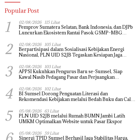
Popular Post
1
02/08/2026
115 Lihat
Pemprov Sumatera Selatan, Bank Indonesia, dan DJPb
Luncurkan Ekosistem Rantai Pasok GSMP–MBG
untuk Perkuat Ketahanan Pangan dan Pengendalian
2
Inflasi
02/08/2026
105 Lihat
Berpartisipasi dalam Sosialisasi Kebijakan Energi
Nasional, PLN UID S2JB Tegaskan Kesiapan Jaga
Pasokan Listrik
3
02/08/2026
103 Lihat
APPSI Kukuhkan Pengurus Baru se-Sumsel, Siap
Kawal Nasib Pedagang Pasar dan Perjuangkan
Revitalisasi Pasar Tradisional
4
02/08/2026
102 Lihat
BI Sumsel Dorong Penguatan Literasi dan
Rekomendasi Kebijakan melalui Bedah Buku dan Call
for Applicative Essay 3rd Sriwijaya Economic Forum
5
2026
05/08/2026
63 Lihat
PLN UID S2JB melalui Rumah BUMN Jambi Latih
UMKM Optimalkan Website untuk Pasar Ekspor
6
05/08/2026
59 Lihat
Sinergi TPID Sumsel Berhasil Jaga Stabilitas Harga,