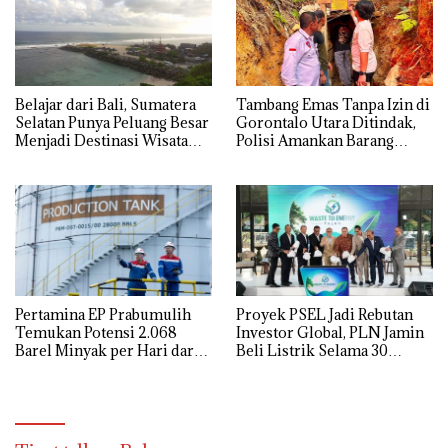
Belajar dari Bali, Sumatera
Tambang Emas Tanpa Izin di
Selatan Punya Peluang Besar
Gorontalo Utara Ditindak,
Menjadi Destinasi Wisata
Polisi Amankan Barang
Kelas Dunia
Bukti
Pertamina EP Prabumulih
Proyek PSEL Jadi Rebutan
Temukan Potensi 2.068
Investor Global, PLN Jamin
Barel Minyak per Hari dari
Beli Listrik Selama 30
Sumur LBK-031
Tahun