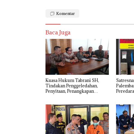
Komentar
Baca Juga
‎Kuasa Hukum Tabrani SH,
Satresna
Tindakan Penggeledahan,
Palemba
Penyitaan, Penangkapan
Peredara
Hingga Penahanan Terhadap
Tersang
Wakil Bupati Pali Patut Diuji
Melalui Mekanisme
Praperadilan