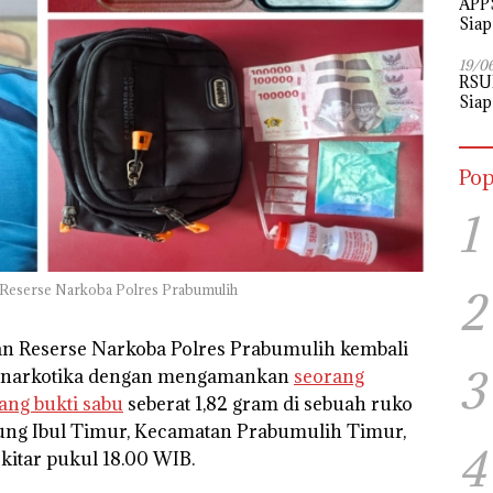
APPS
Siap
Perj
19/0
RSU
Siap
Pop
1
n Reserse Narkoba Polres Prabumulih
2
an Reserse Narkoba Polres Prabumulih kembali
3
 narkotika dengan mengamankan
seorang
ang bukti sabu
seberat 1,82 gram di sebuah ruko
nung Ibul Timur, Kecamatan Prabumulih Timur,
4
kitar pukul 18.00 WIB.