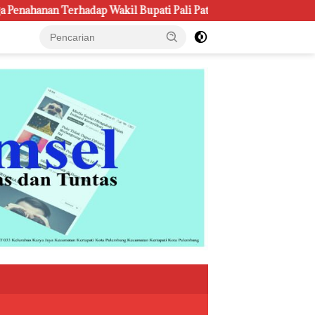
 Bupati Pali Patut Diuji Melalui Mekanisme Praperadilan