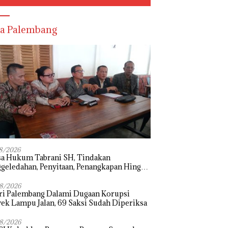
a Palembang
8/2026
sa Hukum Tabrani SH, Tindakan
geledahan, Penyitaan, Penangkapan Hingga
hanan Terhadap Wakil Bupati Pali Patut
i Melalui Mekanisme Praperadilan
8/2026
ri Palembang Dalami Dugaan Korupsi
ek Lampu Jalan, 69 Saksi Sudah Diperiksa
8/2026