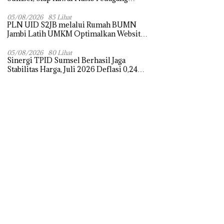
Pasar dan Perjuangkan Revitalisasi Pasar
Tradisional
05/08/2026
85 Lihat
PLN UID S2JB melalui Rumah BUMN
Jambi Latih UMKM Optimalkan Website
untuk Pasar Ekspor
05/08/2026
80 Lihat
Sinergi TPID Sumsel Berhasil Jaga
Stabilitas Harga, Juli 2026 Deflasi 0,24
Persen di Tengah Tantangan El Nino dan
Tahun Ajaran Baru