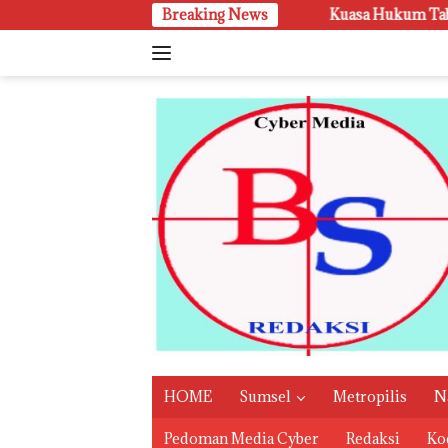
Langsung
‎Kuasa Hukum Tabrani SH, Tindakan Penggel
Breaking News
ke
konten
HOME
Sumsel
Metropilis
N
Pedoman Media Cyber
Redaksi
Kod