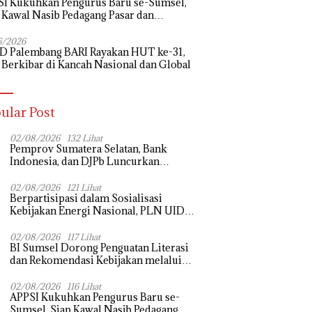
I Kukuhkan Pengurus Baru se-Sumsel,
 Kawal Nasib Pedagang Pasar dan
uangkan Revitalisasi Pasar Tradisional
6/2026
D Palembang BARI Rayakan HUT ke-31,
 Berkibar di Kancah Nasional dan Global
ular Post
02/08/2026
132 Lihat
Pemprov Sumatera Selatan, Bank
Indonesia, dan DJPb Luncurkan
Ekosistem Rantai Pasok GSMP–MBG
untuk Perkuat Ketahanan Pangan dan
02/08/2026
121 Lihat
Berpartisipasi dalam Sosialisasi
Pengendalian Inflasi
Kebijakan Energi Nasional, PLN UID
S2JB Tegaskan Kesiapan Jaga Pasokan
Listrik
02/08/2026
117 Lihat
BI Sumsel Dorong Penguatan Literasi
dan Rekomendasi Kebijakan melalui
Bedah Buku dan Call for Applicative
Essay 3rd Sriwijaya Economic Forum
02/08/2026
116 Lihat
APPSI Kukuhkan Pengurus Baru se-
2026
Sumsel, Siap Kawal Nasib Pedagang