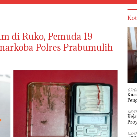
Kot
am di Ruko, Pemuda 19
narkoba Polres Prabumulih
07/0
‎Kua
Peng
Pena
Diuj
06/0
Keja
Proy
02/0