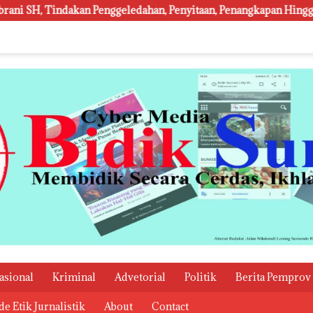
edahan, Penyitaan, Penangkapan Hingga Penahanan Terhadap Wakil
asional
Kriminal
Advetorial
Politik
Berita Pemprov
e Etik Jurnalistik
About
Contact