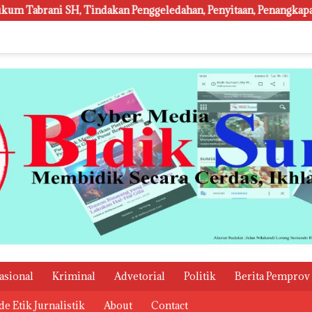
 Penggeledahan, Penyitaan, Penangkapan Hingga Penahanan Terha
asional
Kriminal
Advetorial
Politik
Berita Pemprov
e Etik Jurnalistik
About
Contact