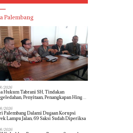
a Palembang
8/2026
sa Hukum Tabrani SH, Tindakan
geledahan, Penyitaan, Penangkapan Hingga
hanan Terhadap Wakil Bupati Pali Patut
i Melalui Mekanisme Praperadilan
8/2026
ri Palembang Dalami Dugaan Korupsi
ek Lampu Jalan, 69 Saksi Sudah Diperiksa
8/2026