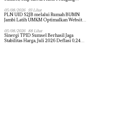
Pasar dan Perjuangkan Revitalisasi Pasar
Tradisional
05/08/2026
93 Lihat
PLN UID S2JB melalui Rumah BUMN
Jambi Latih UMKM Optimalkan Website
untuk Pasar Ekspor
05/08/2026
88 Lihat
Sinergi TPID Sumsel Berhasil Jaga
Stabilitas Harga, Juli 2026 Deflasi 0,24
Persen di Tengah Tantangan El Nino dan
Tahun Ajaran Baru