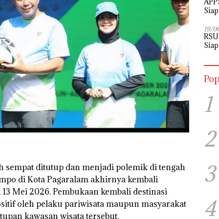
APPS
Siap
Perj
19/0
RSU
Siap
Pop
1
2
3
h sempat ditutup dan menjadi polemik di tengah
mpo di Kota Pagaralam akhirnya kembali
, 13 Mei 2026. Pembukaan kembali destinasi
4
ositif oleh pelaku pariwisata maupun masyarakat
upan kawasan wisata tersebut.