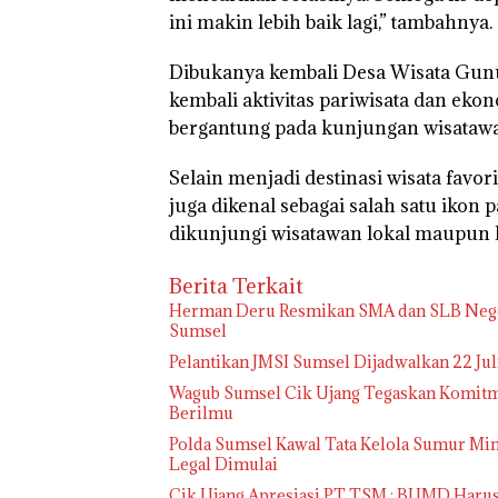
ini makin lebih baik lagi,” tambahnya.
Dibukanya kembali Desa Wisata G
kembali aktivitas pariwisata dan eko
bergantung pada kunjungan wisata
Selain menjadi destinasi wisata fav
juga dikenal sebagai salah satu ikon
dikunjungi wisatawan lokal maupun l
Berita Terkait
Herman Deru Resmikan SMA dan SLB Negeri
Sumsel
Pelantikan JMSI Sumsel Dijadwalkan 22 Ju
Wagub Sumsel Cik Ujang Tegaskan Komitm
Berilmu
Polda Sumsel Kawal Tata Kelola Sumur Min
Legal Dimulai
Cik Ujang Apresiasi PT TSM : BUMD Harus