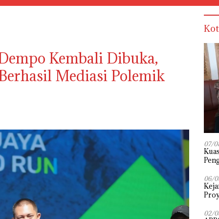
Kot
Dempo Kembali Dibuka,
Berhasil Mediasi Polemik
07/0
‎Kua
Peng
Pena
Diuj
06/0
Keja
Proy
02/0