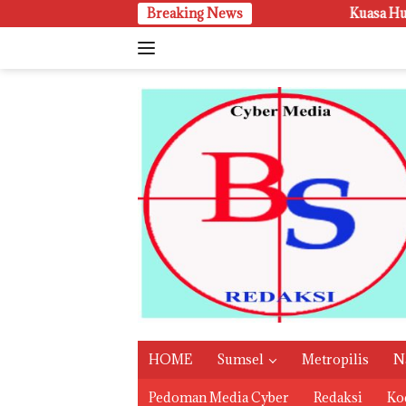
Langsung
Breaking News
‎Kuasa Hukum Tabrani SH, Tindakan
ke
konten
HOME
Sumsel
Metropilis
N
Pedoman Media Cyber
Redaksi
Kod