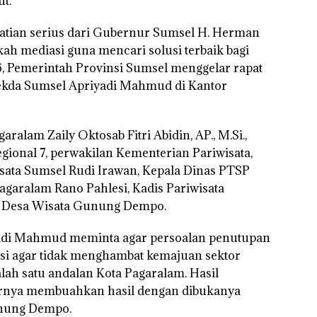
t.
atian serius dari Gubernur Sumsel H. Herman
h mediasi guna mencari solusi terbaik bagi
6, Pemerintah Provinsi Sumsel menggelar rapat
Sekda Sumsel Apriyadi Mahmud di Kantor
aralam Zaily Oktosab Fitri Abidin, AP., M.Si.,
ional 7, perwakilan Kementerian Pariwisata,
sata Sumsel Rudi Irawan, Kepala Dinas PTSP
garalam Rano Pahlesi, Kadis Pariwisata
la Desa Wisata Gunung Dempo.
riyadi Mahmud meminta agar persoalan penutupan
usi agar tidak menghambat kemajuan sektor
alah satu andalan Kota Pagaralam. Hasil
hirnya membuahkan hasil dengan dibukanya
unung Dempo.