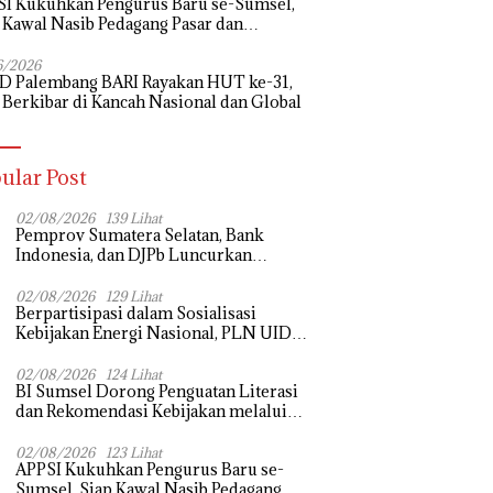
I Kukuhkan Pengurus Baru se-Sumsel,
 Kawal Nasib Pedagang Pasar dan
uangkan Revitalisasi Pasar Tradisional
6/2026
D Palembang BARI Rayakan HUT ke-31,
 Berkibar di Kancah Nasional dan Global
ular Post
02/08/2026
139 Lihat
Pemprov Sumatera Selatan, Bank
Indonesia, dan DJPb Luncurkan
Ekosistem Rantai Pasok GSMP–MBG
untuk Perkuat Ketahanan Pangan dan
02/08/2026
129 Lihat
Berpartisipasi dalam Sosialisasi
Pengendalian Inflasi
Kebijakan Energi Nasional, PLN UID
S2JB Tegaskan Kesiapan Jaga Pasokan
Listrik
02/08/2026
124 Lihat
BI Sumsel Dorong Penguatan Literasi
dan Rekomendasi Kebijakan melalui
Bedah Buku dan Call for Applicative
Essay 3rd Sriwijaya Economic Forum
02/08/2026
123 Lihat
APPSI Kukuhkan Pengurus Baru se-
2026
Sumsel, Siap Kawal Nasib Pedagang