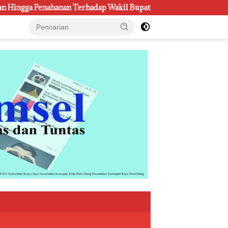
dap Wakil Bupati Pali Patut Diuji Melalui Mekanisme Praperadil