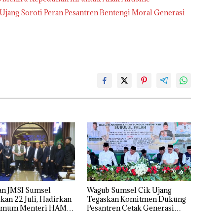
 Ujang Soroti Peran Pesantren Bentengi Moral Generasi
an JMSI Sumsel
Wagub Sumsel Cik Ujang
kan 22 Juli, Hadirkan
Tegaskan Komitmen Dukung
Umum Menteri HAM
Pesantren Cetak Generasi
 Pigai
Berakhlak dan Berilmu