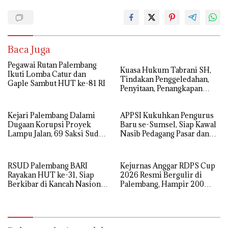
Baca Juga
Pegawai Rutan Palembang
‎Kuasa Hukum Tabrani SH,
Ikuti Lomba Catur dan
Tindakan Penggeledahan,
Gaple Sambut HUT ke-81 RI
Penyitaan, Penangkapan
Hingga Penahanan Terhadap
Wakil Bupati Pali Patut Diuji
Kejari Palembang Dalami
APPSI Kukuhkan Pengurus
Melalui Mekanisme
Dugaan Korupsi Proyek
Baru se-Sumsel, Siap Kawal
Praperadilan
Lampu Jalan, 69 Saksi Sudah
Nasib Pedagang Pasar dan
Diperiksa
Perjuangkan Revitalisasi
Pasar Tradisional
RSUD Palembang BARI
Kejurnas Anggar RDPS Cup
Rayakan HUT ke-31, Siap
2026 Resmi Bergulir di
Berkibar di Kancah Nasional
Palembang, Hampir 200
dan Global
Atlet dari 12 Provinsi
Bertanding