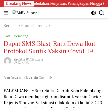
Langsung
indakan Penggeledahan, Penyitaan, Penangkapan Hingga Penahanan
Breaking News
ke
konten
Beranda
Kota Palembang
Kota Palembang
Dapat SMS Blast, Ratu Dewa Ikut
Protokol Suntik Vaksin Covid-19
Redaksi Bidiksumsel
21/01/2021
Ratu Dewa suntik vaksin Covid-19
PALEMBANG – Sekretaris Daerah Kota Palembang
Ratu Dewa mendapat giliran disuntik vaksin Covid-
19 jenis Sinovac. Vaksinasi dilakukan di lantai 3 G10