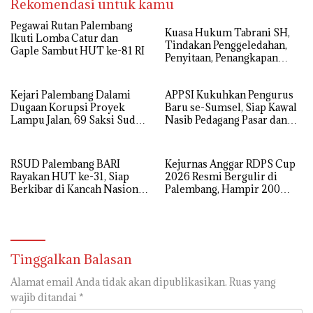
Rekomendasi untuk kamu
Pegawai Rutan Palembang
‎Kuasa Hukum Tabrani SH,
Ikuti Lomba Catur dan
Tindakan Penggeledahan,
Gaple Sambut HUT ke-81 RI
Penyitaan, Penangkapan
Hingga Penahanan Terhadap
Wakil Bupati Pali Patut Diuji
Kejari Palembang Dalami
APPSI Kukuhkan Pengurus
Melalui Mekanisme
Dugaan Korupsi Proyek
Baru se-Sumsel, Siap Kawal
Praperadilan
Lampu Jalan, 69 Saksi Sudah
Nasib Pedagang Pasar dan
Diperiksa
Perjuangkan Revitalisasi
Pasar Tradisional
RSUD Palembang BARI
Kejurnas Anggar RDPS Cup
Rayakan HUT ke-31, Siap
2026 Resmi Bergulir di
Berkibar di Kancah Nasional
Palembang, Hampir 200
dan Global
Atlet dari 12 Provinsi
Bertanding
Tinggalkan Balasan
Alamat email Anda tidak akan dipublikasikan.
Ruas yang
wajib ditandai
*