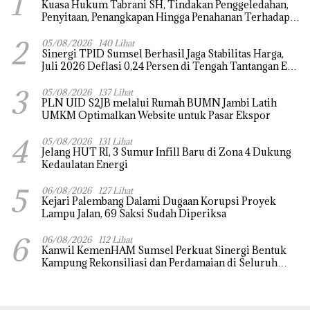
1
‎Kuasa Hukum Tabrani SH, Tindakan Penggeledahan,
Penyitaan, Penangkapan Hingga Penahanan Terhadap
Wakil Bupati Pali Patut Diuji Melalui Mekanisme
2
Praperadilan
05/08/2026
140 Lihat
Sinergi TPID Sumsel Berhasil Jaga Stabilitas Harga,
Juli 2026 Deflasi 0,24 Persen di Tengah Tantangan El
Nino dan Tahun Ajaran Baru
3
05/08/2026
137 Lihat
PLN UID S2JB melalui Rumah BUMN Jambi Latih
UMKM Optimalkan Website untuk Pasar Ekspor
4
05/08/2026
131 Lihat
Jelang HUT RI, 3 Sumur Infill Baru di Zona 4 Dukung
Kedaulatan Energi
5
06/08/2026
127 Lihat
Kejari Palembang Dalami Dugaan Korupsi Proyek
Lampu Jalan, 69 Saksi Sudah Diperiksa
6
06/08/2026
112 Lihat
Kanwil KemenHAM Sumsel Perkuat Sinergi Bentuk
Kampung Rekonsiliasi dan Perdamaian di Seluruh
Daerah