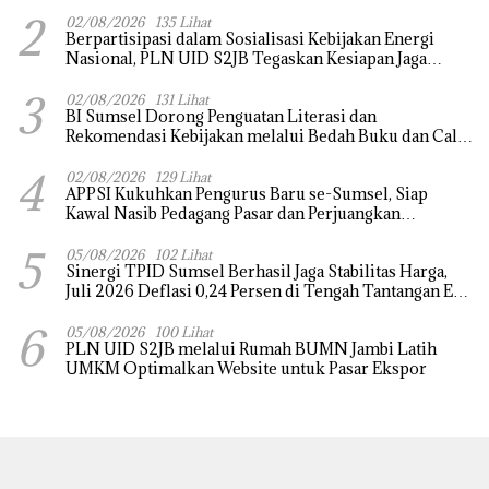
untuk Perkuat Ketahanan Pangan dan Pengendalian
2
Inflasi
02/08/2026
135 Lihat
Berpartisipasi dalam Sosialisasi Kebijakan Energi
Nasional, PLN UID S2JB Tegaskan Kesiapan Jaga
Pasokan Listrik
3
02/08/2026
131 Lihat
BI Sumsel Dorong Penguatan Literasi dan
Rekomendasi Kebijakan melalui Bedah Buku dan Call
for Applicative Essay 3rd Sriwijaya Economic Forum
4
2026
02/08/2026
129 Lihat
APPSI Kukuhkan Pengurus Baru se-Sumsel, Siap
Kawal Nasib Pedagang Pasar dan Perjuangkan
Revitalisasi Pasar Tradisional
5
05/08/2026
102 Lihat
Sinergi TPID Sumsel Berhasil Jaga Stabilitas Harga,
Juli 2026 Deflasi 0,24 Persen di Tengah Tantangan El
Nino dan Tahun Ajaran Baru
6
05/08/2026
100 Lihat
PLN UID S2JB melalui Rumah BUMN Jambi Latih
UMKM Optimalkan Website untuk Pasar Ekspor