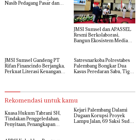
Nasib Pedagang Pasar dan
Perjuangkan Revitalisasi
Pasar Tradisional
JMSI Sumsel dan APASSEL
Resmi Berkolaborasi,
Bangun Ekosistem Media
dan Periklanan Profesional
untuk Dorong Ekonomi
Kreatif
JMSI Sumsel Gandeng PT
Satresnarkoba Polrestabes
Rifan Financindo Berjangka,
Palembang Bongkar Dua
Perkuat Literasi Keuangan
Kasus Peredaran Sabu, Tiga
Digital Masyarakat
Tersangka Diamankan
Rekomendasi untuk kamu
Kejari Palembang Dalami
‎Kuasa Hukum Tabrani SH,
Dugaan Korupsi Proyek
Tindakan Penggeledahan,
Lampu Jalan, 69 Saksi Sudah
Penyitaan, Penangkapan
Diperiksa
Hingga Penahanan Terhadap
Wakil Bupati Pali Patut Diuji