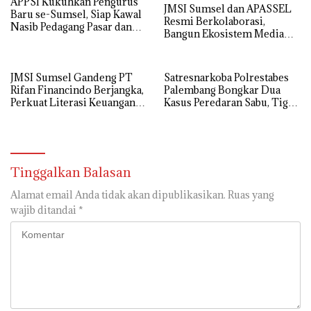
APPSI Kukuhkan Pengurus
Melalui Mekanisme
JMSI Sumsel dan APASSEL
Baru se-Sumsel, Siap Kawal
Praperadilan
Resmi Berkolaborasi,
Nasib Pedagang Pasar dan
Bangun Ekosistem Media
Perjuangkan Revitalisasi
dan Periklanan Profesional
Pasar Tradisional
untuk Dorong Ekonomi
Kreatif
JMSI Sumsel Gandeng PT
Satresnarkoba Polrestabes
Rifan Financindo Berjangka,
Palembang Bongkar Dua
Perkuat Literasi Keuangan
Kasus Peredaran Sabu, Tiga
Digital Masyarakat
Tersangka Diamankan
Tinggalkan Balasan
Alamat email Anda tidak akan dipublikasikan.
Ruas yang
wajib ditandai
*