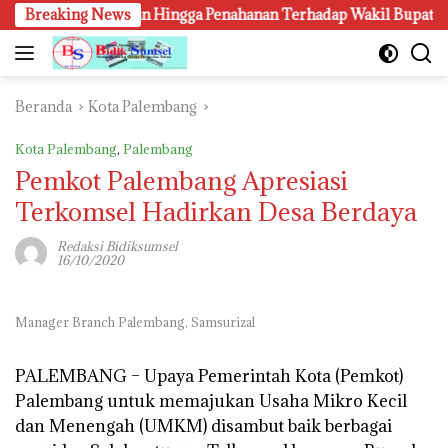
Langsung
, Penangkapan Hingga Penahanan Terhadap Wakil Bupati Pali Patu
Breaking News
ke
konten
Beranda
Kota Palembang
Kota Palembang
,
Palembang
Pemkot Palembang Apresiasi
Terkomsel Hadirkan Desa Berdaya
Redaksi Bidiksumsel
16/10/2020
Manager Branch Palembang, Samsurizal
PALEMBANG –
Upaya Pemerintah Kota (Pemkot)
Palembang untuk memajukan Usaha Mikro Kecil
dan Menengah (UMKM) disambut baik berbagai