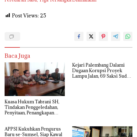
Post Views:
25
Baca Juga
Kejari Palembang Dalami
Dugaan Korupsi Proyek
Lampu Jalan, 69 Saksi Sudah
Diperiksa
‎Kuasa Hukum Tabrani SH,
Tindakan Penggeledahan,
Penyitaan, Penangkapan
Hingga Penahanan Terhadap
Wakil Bupati Pali Patut Diuji
APPSI Kukuhkan Pengurus
Melalui Mekanisme
Baru se-Sumsel, Siap Kawal
Praperadilan