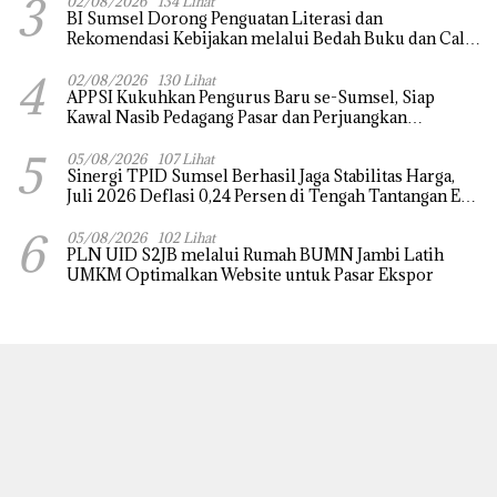
3
02/08/2026
134 Lihat
BI Sumsel Dorong Penguatan Literasi dan
Rekomendasi Kebijakan melalui Bedah Buku dan Call
for Applicative Essay 3rd Sriwijaya Economic Forum
4
2026
02/08/2026
130 Lihat
APPSI Kukuhkan Pengurus Baru se-Sumsel, Siap
Kawal Nasib Pedagang Pasar dan Perjuangkan
Revitalisasi Pasar Tradisional
5
05/08/2026
107 Lihat
Sinergi TPID Sumsel Berhasil Jaga Stabilitas Harga,
Juli 2026 Deflasi 0,24 Persen di Tengah Tantangan El
Nino dan Tahun Ajaran Baru
6
05/08/2026
102 Lihat
PLN UID S2JB melalui Rumah BUMN Jambi Latih
UMKM Optimalkan Website untuk Pasar Ekspor