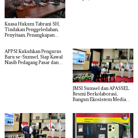
Diperiksa
‎Kuasa Hukum Tabrani SH,
Tindakan Penggeledahan,
Penyitaan, Penangkapan
Hingga Penahanan Terhadap
Wakil Bupati Pali Patut Diuji
APPSI Kukuhkan Pengurus
Melalui Mekanisme
Baru se-Sumsel, Siap Kawal
Praperadilan
Nasib Pedagang Pasar dan
Perjuangkan Revitalisasi
Pasar Tradisional
JMSI Sumsel dan APASSEL
Resmi Berkolaborasi,
Bangun Ekosistem Media
dan Periklanan Profesional
untuk Dorong Ekonomi
Kreatif