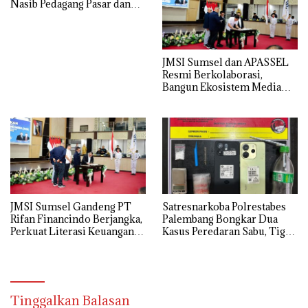
Nasib Pedagang Pasar dan
Perjuangkan Revitalisasi
Pasar Tradisional
JMSI Sumsel dan APASSEL
Resmi Berkolaborasi,
Bangun Ekosistem Media
dan Periklanan Profesional
untuk Dorong Ekonomi
Kreatif
JMSI Sumsel Gandeng PT
Satresnarkoba Polrestabes
Rifan Financindo Berjangka,
Palembang Bongkar Dua
Perkuat Literasi Keuangan
Kasus Peredaran Sabu, Tiga
Digital Masyarakat
Tersangka Diamankan
Tinggalkan Balasan