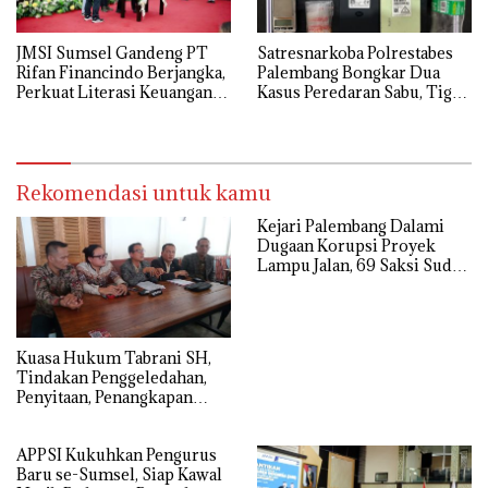
JMSI Sumsel Gandeng PT
Satresnarkoba Polrestabes
Rifan Financindo Berjangka,
Palembang Bongkar Dua
Perkuat Literasi Keuangan
Kasus Peredaran Sabu, Tiga
Digital Masyarakat
Tersangka Diamankan
Rekomendasi untuk kamu
Kejari Palembang Dalami
Dugaan Korupsi Proyek
Lampu Jalan, 69 Saksi Sudah
Diperiksa
‎Kuasa Hukum Tabrani SH,
Tindakan Penggeledahan,
Penyitaan, Penangkapan
Hingga Penahanan Terhadap
Wakil Bupati Pali Patut Diuji
APPSI Kukuhkan Pengurus
Melalui Mekanisme
Baru se-Sumsel, Siap Kawal
Praperadilan