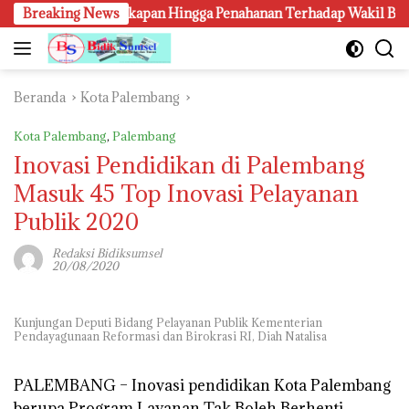
Langsung
aan, Penangkapan Hingga Penahanan Terhadap Wakil Bupati Pali P
Breaking News
ke
konten
Beranda
Kota Palembang
Kota Palembang
,
Palembang
Inovasi Pendidikan di Palembang
Masuk 45 Top Inovasi Pelayanan
Publik 2020
Redaksi Bidiksumsel
20/08/2020
Kunjungan Deputi Bidang Pelayanan Publik Kementerian
Pendayagunaan Reformasi dan Birokrasi RI, Diah Natalisa
PALEMBANG –
Inovasi pendidikan Kota Palembang
berupa Program Layanan Tak Boleh Berhenti