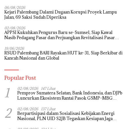
Bupati Pali Patut Diuji Melalui Mekanisme Praperadilan
06/08/2026
Kejari Palembang Dalami Dugaan Korupsi Proyek Lampu
Jalan, 69 Saksi Sudah Diperiksa
02/08/2026
APPSI Kukuhkan Pengurus Baru se-Sumsel, Siap Kawal
Nasib Pedagang Pasar dan Perjuangkan Revitalisasi Pasar
Tradisional
19/06/2026
RSUD Palembang BARI Rayakan HUT ke-31, Siap Berkibar di
Kancah Nasional dan Global
Popular Post
1
02/08/2026
147 Lihat
Pemprov Sumatera Selatan, Bank Indonesia, dan DJPb
Luncurkan Ekosistem Rantai Pasok GSMP–MBG
untuk Perkuat Ketahanan Pangan dan Pengendalian
2
Inflasi
02/08/2026
137 Lihat
Berpartisipasi dalam Sosialisasi Kebijakan Energi
Nasional, PLN UID S2JB Tegaskan Kesiapan Jaga
Pasokan Listrik