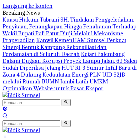
Langsung ke konten
Breaking News
‎Kuasa Hukum Tabrani SH, Tindakan Penggeledahan,
Penyitaan, Penangkapan Hingga Penahanan Terhadap
Wakil Bupati Pali Patut Diuji Melalui Mekanisme
Praperadilan
Kanwil KemenHAM Sumsel Perkuat
Sinergi Bentuk Kampung Rekonsiliasi dan
Perdamaian di Seluruh Daerah
Kejari Palembang
Dalami Dugaan Korupsi Proyek Lampu Jalan, 69 Saksi
Sudah Diperiksa
Jelang HUT RI, 3 Sumur Infill Baru di
Zona 4 Dukung Kedaulatan Energi
PLN UID S2JB
melalui Rumah BUMN Jambi Latih UMKM
Optimalkan Website untuk Pasar Ekspor