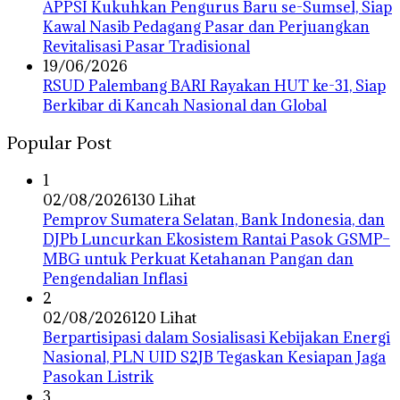
APPSI Kukuhkan Pengurus Baru se-Sumsel, Siap
Kawal Nasib Pedagang Pasar dan Perjuangkan
Revitalisasi Pasar Tradisional
19/06/2026
RSUD Palembang BARI Rayakan HUT ke-31, Siap
Berkibar di Kancah Nasional dan Global
Popular Post
1
02/08/2026
130 Lihat
Pemprov Sumatera Selatan, Bank Indonesia, dan
DJPb Luncurkan Ekosistem Rantai Pasok GSMP–
MBG untuk Perkuat Ketahanan Pangan dan
Pengendalian Inflasi
2
02/08/2026
120 Lihat
Berpartisipasi dalam Sosialisasi Kebijakan Energi
Nasional, PLN UID S2JB Tegaskan Kesiapan Jaga
Pasokan Listrik
3