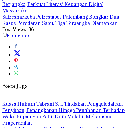
Berjangka, Perkuat Literasi Keuangan Digital
Masyarakat
Satresnarkoba Polrestabes Palembang Bongkar Dua
Kasus Peredaran Sabu, Tiga Tersangka Diamankan
Post Views:
36
Komentar
Baca Juga
‎Kuasa Hukum Tabrani SH, Tindakan Penggeledahan,
Penyitaan, Penangkapan Hingga Penahanan Terhadap
Wakil Bupati Pali Patut Diuji Melalui Mekanisme
Praperadilan