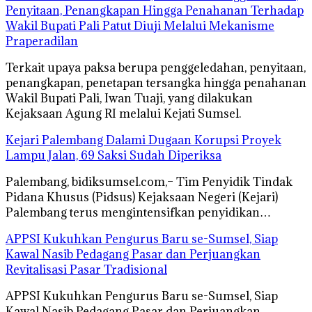
Penyitaan, Penangkapan Hingga Penahanan Terhadap
Wakil Bupati Pali Patut Diuji Melalui Mekanisme
Praperadilan
Terkait upaya paksa berupa penggeledahan, penyitaan,
penangkapan, penetapan tersangka hingga penahanan
Wakil Bupati Pali, Iwan Tuaji, yang dilakukan
Kejaksaan Agung RI melalui Kejati Sumsel.
Kejari Palembang Dalami Dugaan Korupsi Proyek
Lampu Jalan, 69 Saksi Sudah Diperiksa
Palembang, bidiksumsel.com,– Tim Penyidik Tindak
Pidana Khusus (Pidsus) Kejaksaan Negeri (Kejari)
Palembang terus mengintensifkan penyidikan…
APPSI Kukuhkan Pengurus Baru se-Sumsel, Siap
Kawal Nasib Pedagang Pasar dan Perjuangkan
Revitalisasi Pasar Tradisional
APPSI Kukuhkan Pengurus Baru se-Sumsel, Siap
Kawal Nasib Pedagang Pasar dan Perjuangkan