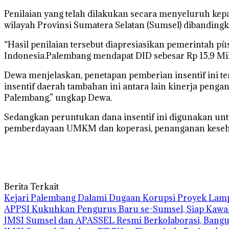
Penilaian yang telah dilakukan secara menyeluruh kepa
wilayah Provinsi Sumatera Selatan (Sumsel) dibanding
“Hasil penilaian tersebut diapresiasikan pemerintah p
Indonesia.Palembang mendapat DID sebesar Rp 15,9 Mili
Dewa menjelaskan, penetapan pemberian insentif ini 
insentif daerah tambahan ini antara lain kinerja peng
Palembang,” ungkap Dewa.
Sedangkan peruntukan dana insentif ini digunakan u
pemberdayaan UMKM dan koperasi, penanganan keseha
Berita Terkait
Kejari Palembang Dalami Dugaan Korupsi Proyek Lampu
APPSI Kukuhkan Pengurus Baru se-Sumsel, Siap Kawal N
JMSI Sumsel dan APASSEL Resmi Berkolaborasi, Bangu