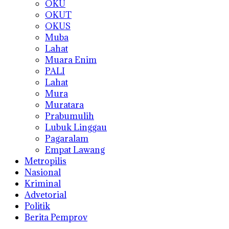
OKU
OKUT
OKUS
Muba
Lahat
Muara Enim
PALI
Lahat
Mura
Muratara
Prabumulih
Lubuk Linggau
Pagaralam
Empat Lawang
Metropilis
Nasional
Kriminal
Advetorial
Politik
Berita Pemprov