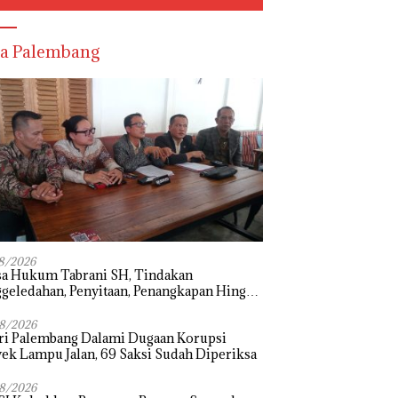
a Palembang
8/2026
sa Hukum Tabrani SH, Tindakan
geledahan, Penyitaan, Penangkapan Hingga
hanan Terhadap Wakil Bupati Pali Patut
i Melalui Mekanisme Praperadilan
8/2026
ri Palembang Dalami Dugaan Korupsi
ek Lampu Jalan, 69 Saksi Sudah Diperiksa
8/2026