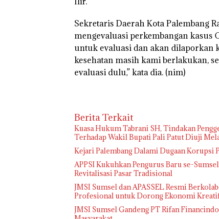
Ilir.
Sekretaris Daerah Kota Palembang R
mengevaluasi perkembangan kasus CO
untuk evaluasi dan akan dilaporkan ke
kesehatan masih kami berlakukan, se
evaluasi dulu,” kata dia.
(nim)
Berita Terkait
‎Kuasa Hukum Tabrani SH, Tindakan Pengge
Terhadap Wakil Bupati Pali Patut Diuji Me
Kejari Palembang Dalami Dugaan Korupsi P
APPSI Kukuhkan Pengurus Baru se-Sumsel, 
Revitalisasi Pasar Tradisional
JMSI Sumsel dan APASSEL Resmi Berkolabo
Profesional untuk Dorong Ekonomi Kreati
JMSI Sumsel Gandeng PT Rifan Financindo B
Masyarakat