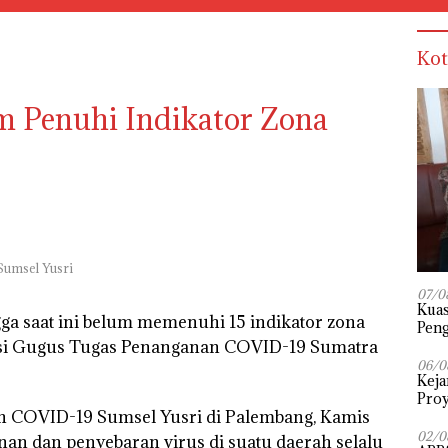
Kot
m Penuhi Indikator Zona
Sumsel Yusri
07/0
‎Kua
a saat ini belum memenuhi 15 indikator zona
Peng
si Gugus Tugas Penanganan COVID-19 Sumatra
Pena
Diuj
06/0
Keja
Proy
n COVID-19 Sumsel Yusri di Palembang, Kamis
02/0
 dan penyebaran virus di suatu daerah selalu