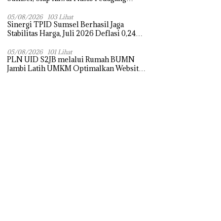
Pasar dan Perjuangkan Revitalisasi Pasar
Tradisional
05/08/2026
103 Lihat
Sinergi TPID Sumsel Berhasil Jaga
Stabilitas Harga, Juli 2026 Deflasi 0,24
Persen di Tengah Tantangan El Nino dan
Tahun Ajaran Baru
05/08/2026
101 Lihat
PLN UID S2JB melalui Rumah BUMN
Jambi Latih UMKM Optimalkan Website
untuk Pasar Ekspor