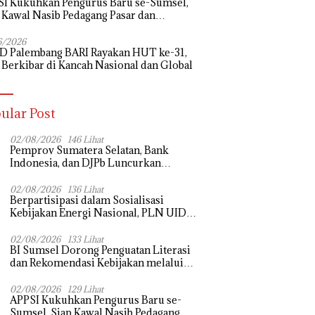
I Kukuhkan Pengurus Baru se-Sumsel,
 Kawal Nasib Pedagang Pasar dan
uangkan Revitalisasi Pasar Tradisional
6/2026
D Palembang BARI Rayakan HUT ke-31,
 Berkibar di Kancah Nasional dan Global
ular Post
02/08/2026
146 Lihat
Pemprov Sumatera Selatan, Bank
Indonesia, dan DJPb Luncurkan
Ekosistem Rantai Pasok GSMP–MBG
untuk Perkuat Ketahanan Pangan dan
02/08/2026
136 Lihat
Berpartisipasi dalam Sosialisasi
Pengendalian Inflasi
Kebijakan Energi Nasional, PLN UID
S2JB Tegaskan Kesiapan Jaga Pasokan
Listrik
02/08/2026
133 Lihat
BI Sumsel Dorong Penguatan Literasi
dan Rekomendasi Kebijakan melalui
Bedah Buku dan Call for Applicative
Essay 3rd Sriwijaya Economic Forum
02/08/2026
129 Lihat
APPSI Kukuhkan Pengurus Baru se-
2026
Sumsel, Siap Kawal Nasib Pedagang