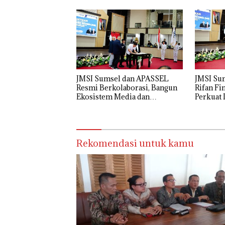
Wakil Bupati Pali Patut Diuji
Melalui Mekanisme
Praperadilan
JMSI Sumsel dan APASSEL
JMSI Su
Resmi Berkolaborasi, Bangun
Rifan Fi
Ekosistem Media dan
Perkuat 
Periklanan Profesional untuk
Digital 
Dorong Ekonomi Kreatif
Rekomendasi untuk kamu