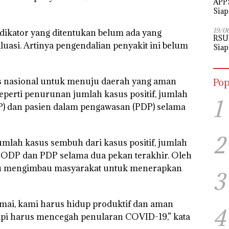
APPS
Siap
Perj
19/0
indikator yang ditentukan belum ada yang
RSU
luasi. Artinya pengendalian penyakit ini belum
Siap
as nasional untuk menuju daerah yang aman
Pop
perti penurunan jumlah kasus positif, jumlah
1
) dan pasien dalam pengawasan (PDP) selama
2
umlah kasus sembuh dari kasus positif, jumlah
 ODP dan PDP selama dua pekan terakhir. Oleh
elalu mengimbau masyarakat untuk menerapkan
3
mai, kami harus hidup produktif dan aman
4
 tapi harus mencegah penularan COVID-19,” kata