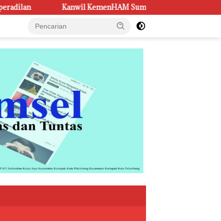
il KemenHAM Sumsel Perkuat Sinergi Bentuk Kampung Rekonsili