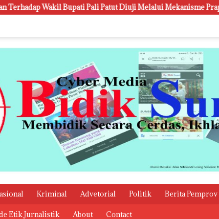
i Pali Patut Diuji Melalui Mekanisme Praperadilan
Kanw
asional
Kriminal
Advetorial
Politik
Berita Pemprov
e Etik Jurnalistik
About
Contact