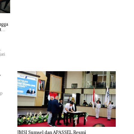
ngga
t
,
ati
,
ap
JMSI Sumsel dan APASSEL Resmi