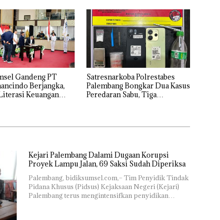
msel Gandeng PT
Satresnarkoba Polrestabes
nancindo Berjangka,
Palembang Bongkar Dua Kasus
Literasi Keuangan
Peredaran Sabu, Tiga
Masyarakat
Tersangka Diamankan
Kejari Palembang Dalami Dugaan Korupsi
Proyek Lampu Jalan, 69 Saksi Sudah Diperiksa
Palembang, bidiksumsel.com,– Tim Penyidik Tindak
Pidana Khusus (Pidsus) Kejaksaan Negeri (Kejari)
Palembang terus mengintensifkan penyidikan…