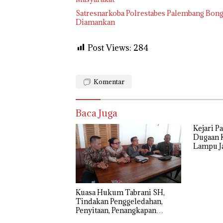
Satresnarkoba Polrestabes Palembang Bong
Diamankan
Post Views:
284
Komentar
Baca Juga
Kejari P
Dugaan 
Lampu Ja
Diperik
‎Kuasa Hukum Tabrani SH,
Tindakan Penggeledahan,
Penyitaan, Penangkapan
Hingga Penahanan Terhadap