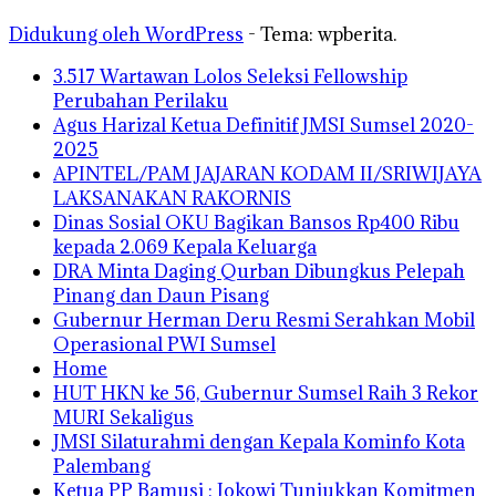
Didukung oleh WordPress
-
Tema: wpberita.
3.517 Wartawan Lolos Seleksi Fellowship
Perubahan Perilaku
Agus Harizal Ketua Definitif JMSI Sumsel 2020-
2025
APINTEL/PAM JAJARAN KODAM II/SRIWIJAYA
LAKSANAKAN RAKORNIS
Dinas Sosial OKU Bagikan Bansos Rp400 Ribu
kepada 2.069 Kepala Keluarga
DRA Minta Daging Qurban Dibungkus Pelepah
Pinang dan Daun Pisang
Gubernur Herman Deru Resmi Serahkan Mobil
Operasional PWI Sumsel
Home
HUT HKN ke 56, Gubernur Sumsel Raih 3 Rekor
MURI Sekaligus
JMSI Silaturahmi dengan Kepala Kominfo Kota
Palembang
Ketua PP Bamusi : Jokowi Tunjukkan Komitmen