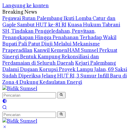
Langsung ke konten
Breaking News
Pegawai Rutan Palembang Ikuti Lomba Catur dan
Gaple Sambut HUT ke-81 RI
‎Kuasa Hukum Tabrani
SH, Tindakan Penggeledahan, Penyitaan,
Penangkapan Hingga Penahanan Terhadap Wakil
Bupati Pali Patut Diuji Melalui Mekanisme
Praperadilan
Kanwil KemenHAM Sumsel Perkuat
Sinergi Bentuk Kampung Rekonsiliasi dan
Perdamaian di Seluruh Daerah
Kejari Palembang
Dalami Dugaan Korupsi Proyek Lampu Jalan, 69 Saksi
Sudah Diperiksa
Jelang HUT RI, 3 Sumur Infill Baru di
Zona 4 Dukung Kedaulatan Energi