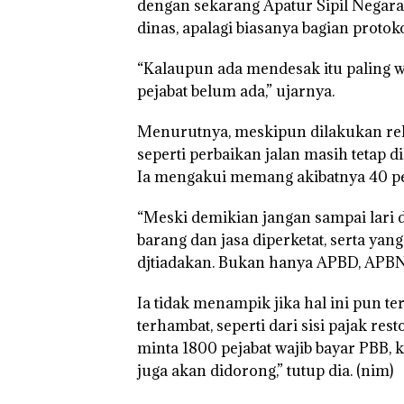
dengan sekarang Apatur Sipil Negar
dinas, apalagi biasanya bagian protokol
“Kalaupun ada mendesak itu paling wal
pejabat belum ada,” ujarnya.
Menurutnya, meskipun dilakukan rel
seperti perbaikan jalan masih tetap
Ia mengakui memang akibatnya 40 p
“Meski demikian jangan sampai lari dar
barang dan jasa diperketat, serta yan
djtiadakan. Bukan hanya APBD, APBN j
Ia tidak menampik jika hal ini pun 
terhambat, seperti dari sisi pajak rest
minta 1800 pejabat wajib bayar PBB,
juga akan didorong,” tutup dia.
(nim)