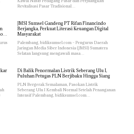
…
Kawal Nasib Pedagang Pasar dan Perjuangkan
Revitalisasi Pasar Tradisional…
JMSI Sumsel Gandeng PT Rifan Financindo
an
Berjangka, Perkuat Literasi Keuangan Digital
nomi
Masyarakat
urus
Palembang, bidiksumsel.com – Pengurus Daerah
Jaringan Media Siber Indonesia (JMSI) Sumatera
Selatan langsung mengawali masa…
gkar
Di Balik Penormalan Listrik Seberang Ulu I,
Puluhan Petugas PLN Berjibaku Hingga Siang
PLN Bergerak Semalaman, Pasokan Listrik
rah
Seberang Ulu I Kembali Normal Setelah Penanganan
e
Intensif Palembang, bidiksumsel.com…