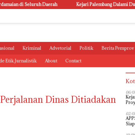
di Seluruh Daerah
Kejari Palembang Dalami Dugaan Koru
asional
Kriminal
Advetorial
Politik
Berita Pemprov
e Etik Jurnalistik
About
Contact
Kot
06/0
Perjalanan Dinas Ditiadakan
Keja
Proy
02/0
APPS
Siap
Perj