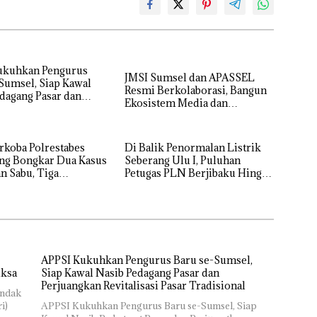
ukuhkan Pengurus
JMSI Sumsel dan APASSEL
Sumsel, Siap Kawal
Resmi Berkolaborasi, Bangun
dagang Pasar dan
Ekosistem Media dan
kan Revitalisasi Pasar
Periklanan Profesional untuk
nal
Dorong Ekonomi Kreatif
rkoba Polrestabes
Di Balik Penormalan Listrik
ng Bongkar Dua Kasus
Seberang Ulu I, Puluhan
n Sabu, Tiga
Petugas PLN Berjibaku Hingga
ka Diamankan
Siang
APPSI Kukuhkan Pengurus Baru se-Sumsel,
iksa
Siap Kawal Nasib Pedagang Pasar dan
Perjuangkan Revitalisasi Pasar Tradisional
indak
i)
APPSI Kukuhkan Pengurus Baru se-Sumsel, Siap