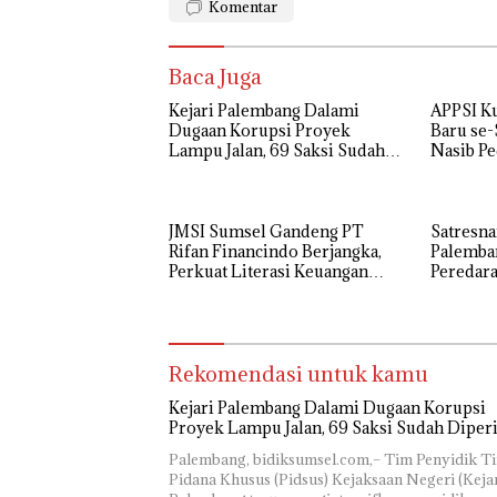
Komentar
Baca Juga
Kejari Palembang Dalami
APPSI K
Dugaan Korupsi Proyek
Baru se-
Lampu Jalan, 69 Saksi Sudah
Nasib Pe
Diperiksa
Perjuang
Tradisio
JMSI Sumsel Gandeng PT
Satresna
Rifan Financindo Berjangka,
Palemba
Perkuat Literasi Keuangan
Peredara
Digital Masyarakat
Tersang
Rekomendasi untuk kamu
Kejari Palembang Dalami Dugaan Korupsi
Proyek Lampu Jalan, 69 Saksi Sudah Diper
Palembang, bidiksumsel.com,– Tim Penyidik T
Pidana Khusus (Pidsus) Kejaksaan Negeri (Kejar