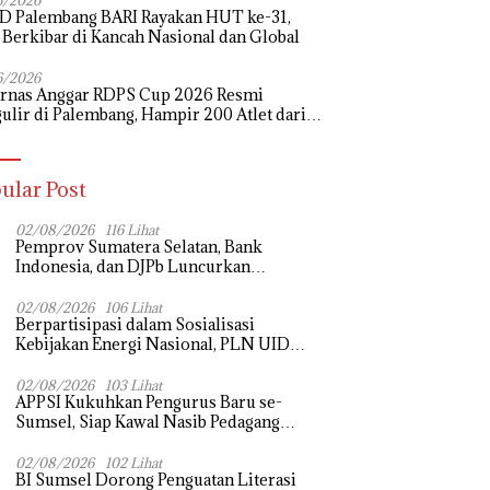
6/2026
D Palembang BARI Rayakan HUT ke-31,
 Berkibar di Kancah Nasional dan Global
6/2026
urnas Anggar RDPS Cup 2026 Resmi
ulir di Palembang, Hampir 200 Atlet dari
rovinsi Bertanding
ular Post
02/08/2026
116 Lihat
Pemprov Sumatera Selatan, Bank
Indonesia, dan DJPb Luncurkan
Ekosistem Rantai Pasok GSMP–MBG
untuk Perkuat Ketahanan Pangan dan
02/08/2026
106 Lihat
Berpartisipasi dalam Sosialisasi
Pengendalian Inflasi
Kebijakan Energi Nasional, PLN UID
S2JB Tegaskan Kesiapan Jaga Pasokan
Listrik
02/08/2026
103 Lihat
APPSI Kukuhkan Pengurus Baru se-
Sumsel, Siap Kawal Nasib Pedagang
Pasar dan Perjuangkan Revitalisasi Pasar
Tradisional
02/08/2026
102 Lihat
BI Sumsel Dorong Penguatan Literasi