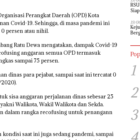
19/0
RSU
Siap
rganisasi Perangkat Daerah (OPD) Kota
an Covid-19. Sehingga, di masa pandemi ini
19/0
Kej
 0 persen atau nihil.
Berg
12 P
embang Ratu Dewa mengatakan, dampak Covid-19
ecofusing anggaran semua OPD termasuk
Pop
ngkas sampai 75 persen.
1
an dinas para pejabat, sampai saat ini tercatat 0
/2020).
2
uk sisa anggaran perjalanan dinas sebesar 25
 yakni Walikota, Wakil Walikota dan Sekda.
3
sen dalam rangka recofusing untuk penangann
4
ondisi saat ini juga sedang pandemi, sampai