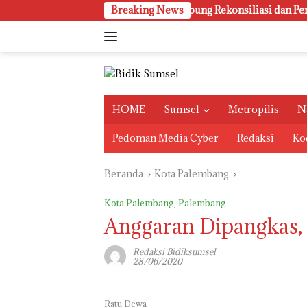
Langsung
Perkuat Sinergi Bentuk Kampung Rekonsiliasi dan Perdamaian 
Breaking News
ke
konten
HOME
Sumsel
Metropilis
N
Pedoman Media Cyber
Redaksi
Kod
Beranda
Kota Palembang
Kota Palembang
,
Palembang
Anggaran Dipangkas, 
Redaksi Bidiksumsel
28/06/2020
Ratu Dewa