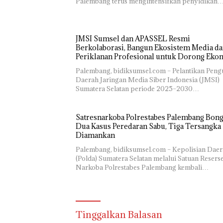
Palembang terus mengintensifkan penyidikan
JMSI Sumsel dan APASSEL Resmi
Berkolaborasi, Bangun Ekosistem Media d
Periklanan Profesional untuk Dorong Eko
Kreatif
Palembang, bidiksumsel.com – Pelantikan Peng
Daerah Jaringan Media Siber Indonesia (JMSI)
Sumatera Selatan periode 2025–2030…
Satresnarkoba Polrestabes Palembang Bon
Dua Kasus Peredaran Sabu, Tiga Tersangka
Diamankan
Palembang, bidiksumsel.com – Kepolisian Dae
(Polda) Sumatera Selatan melalui Satuan Resers
Narkoba Polrestabes Palembang kembali…
Tinggalkan Balasan