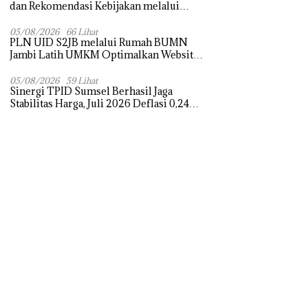
dan Rekomendasi Kebijakan melalui
Bedah Buku dan Call for Applicative
Essay 3rd Sriwijaya Economic Forum
05/08/2026
66 Lihat
PLN UID S2JB melalui Rumah BUMN
2026
Jambi Latih UMKM Optimalkan Website
untuk Pasar Ekspor
05/08/2026
59 Lihat
Sinergi TPID Sumsel Berhasil Jaga
Stabilitas Harga, Juli 2026 Deflasi 0,24
Persen di Tengah Tantangan El Nino dan
Tahun Ajaran Baru