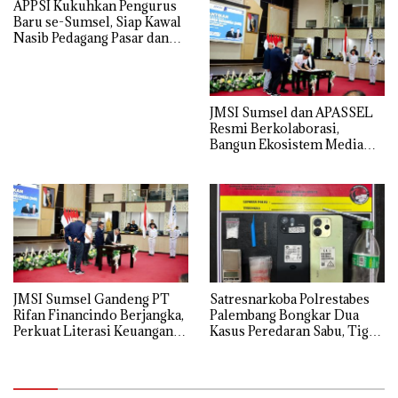
APPSI Kukuhkan Pengurus
Melalui Mekanisme
Baru se-Sumsel, Siap Kawal
Praperadilan
Nasib Pedagang Pasar dan
Perjuangkan Revitalisasi
Pasar Tradisional
JMSI Sumsel dan APASSEL
Resmi Berkolaborasi,
Bangun Ekosistem Media
dan Periklanan Profesional
untuk Dorong Ekonomi
Kreatif
JMSI Sumsel Gandeng PT
Satresnarkoba Polrestabes
Rifan Financindo Berjangka,
Palembang Bongkar Dua
Perkuat Literasi Keuangan
Kasus Peredaran Sabu, Tiga
Digital Masyarakat
Tersangka Diamankan