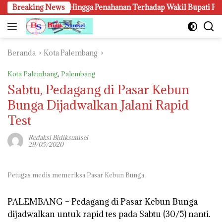
Langsung
enangkapan Hingga Penahanan Terhadap Wakil Bupati Pali Patut D
Breaking News
ke
konten
Beranda
Kota Palembang
Kota Palembang
,
Palembang
Sabtu, Pedagang di Pasar Kebun
Bunga Dijadwalkan Jalani Rapid
Test
Redaksi Bidiksumsel
29/05/2020
Petugas medis memeriksa Pasar Kebun Bunga
PALEMBANG –
Pedagang di Pasar Kebun Bunga
dijadwalkan untuk rapid tes pada Sabtu (30/5) nanti.