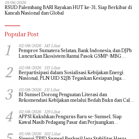
19/06/2026
RSUD Palembang BARI Rayakan HUT ke-31, Siap Berkibar di
Kancah Nasional dan Global
Popular Post
1
02/08/2026
145 Lihat
Pemprov Sumatera Selatan, Bank Indonesia, dan DJPb
Luncurkan Ekosistem Rantai Pasok GSMP–MBG
untuk Perkuat Ketahanan Pangan dan Pengendalian
2
Inflasi
02/08/2026
135 Lihat
Berpartisipasi dalam Sosialisasi Kebijakan Energi
Nasional, PLN UID S2JB Tegaskan Kesiapan Jaga
Pasokan Listrik
3
02/08/2026
131 Lihat
BI Sumsel Dorong Penguatan Literasi dan
Rekomendasi Kebijakan melalui Bedah Buku dan Call
for Applicative Essay 3rd Sriwijaya Economic Forum
4
2026
02/08/2026
129 Lihat
APPSI Kukuhkan Pengurus Baru se-Sumsel, Siap
Kawal Nasib Pedagang Pasar dan Perjuangkan
Revitalisasi Pasar Tradisional
5
05/08/2026
102 Lihat
Sinergi TPID Sumsel Berhasil Jaga Stabilitas Harga,