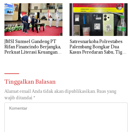
untuk Dorong Ekonomi
Kreatif
JMSI Sumsel Gandeng PT
Satresnarkoba Polrestabes
Rifan Financindo Berjangka,
Palembang Bongkar Dua
Perkuat Literasi Keuangan
Kasus Peredaran Sabu, Tiga
Digital Masyarakat
Tersangka Diamankan
Tinggalkan Balasan
Alamat email Anda tidak akan dipublikasikan.
Ruas yang
wajib ditandai
*