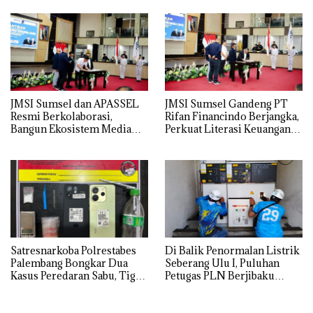
Pasar Tradisional
JMSI Sumsel dan APASSEL
JMSI Sumsel Gandeng PT
Resmi Berkolaborasi,
Rifan Financindo Berjangka,
Bangun Ekosistem Media
Perkuat Literasi Keuangan
dan Periklanan Profesional
Digital Masyarakat
untuk Dorong Ekonomi
Kreatif
Satresnarkoba Polrestabes
Di Balik Penormalan Listrik
Palembang Bongkar Dua
Seberang Ulu I, Puluhan
Kasus Peredaran Sabu, Tiga
Petugas PLN Berjibaku
Tersangka Diamankan
Hingga Siang