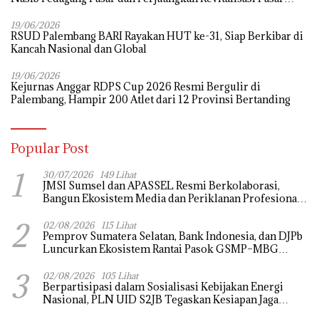
Tradisional
19/06/2026
RSUD Palembang BARI Rayakan HUT ke-31, Siap Berkibar di
Kancah Nasional dan Global
19/06/2026
Kejurnas Anggar RDPS Cup 2026 Resmi Bergulir di
Palembang, Hampir 200 Atlet dari 12 Provinsi Bertanding
Popular Post
1
30/07/2026
149 Lihat
JMSI Sumsel dan APASSEL Resmi Berkolaborasi,
Bangun Ekosistem Media dan Periklanan Profesional
untuk Dorong Ekonomi Kreatif
2
02/08/2026
115 Lihat
Pemprov Sumatera Selatan, Bank Indonesia, dan DJPb
Luncurkan Ekosistem Rantai Pasok GSMP–MBG
untuk Perkuat Ketahanan Pangan dan Pengendalian
3
Inflasi
02/08/2026
105 Lihat
Berpartisipasi dalam Sosialisasi Kebijakan Energi
Nasional, PLN UID S2JB Tegaskan Kesiapan Jaga
Pasokan Listrik