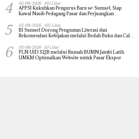
4
02/08/2026
103 Lihat
APPSI Kukuhkan Pengurus Baru se-Sumsel, Siap
Kawal Nasib Pedagang Pasar dan Perjuangkan
Revitalisasi Pasar Tradisional
5
02/08/2026
102 Lihat
BI Sumsel Dorong Penguatan Literasi dan
Rekomendasi Kebijakan melalui Bedah Buku dan Call
for Applicative Essay 3rd Sriwijaya Economic Forum
6
2026
05/08/2026
63 Lihat
PLN UID S2JB melalui Rumah BUMN Jambi Latih
UMKM Optimalkan Website untuk Pasar Ekspor