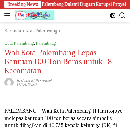
Langsung
Breaking News
Kejari Palembang Dalami Dugaan Korupsi Proyek Lampu Ja
ke
konten
Beranda
Kota Palembang
Kota Palembang
,
Palembang
Wali Kota Palembang Lepas
Bantuan 100 Ton Beras untuk 18
Kecamatan
Redaksi Bidiksumsel
17/04/2020
PALEMBANG –
Wali Kota Palembang, H Harnojoyo
melepas bantuan 100 ton beras secara simbolis
untuk dibagikan di 40.735 kepala keluarga (KK) di