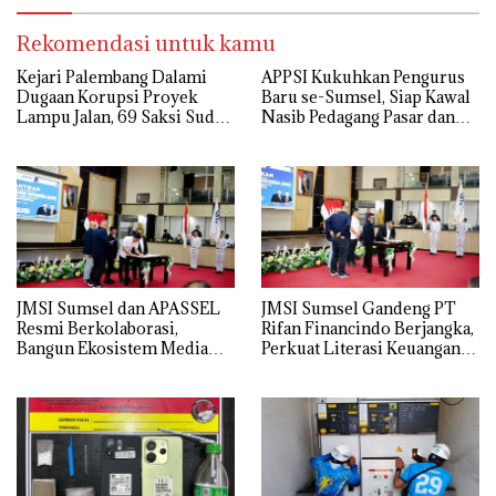
Rekomendasi untuk kamu
Kejari Palembang Dalami
APPSI Kukuhkan Pengurus
Dugaan Korupsi Proyek
Baru se-Sumsel, Siap Kawal
Lampu Jalan, 69 Saksi Sudah
Nasib Pedagang Pasar dan
Diperiksa
Perjuangkan Revitalisasi
Pasar Tradisional
JMSI Sumsel dan APASSEL
JMSI Sumsel Gandeng PT
Resmi Berkolaborasi,
Rifan Financindo Berjangka,
Bangun Ekosistem Media
Perkuat Literasi Keuangan
dan Periklanan Profesional
Digital Masyarakat
untuk Dorong Ekonomi
Kreatif