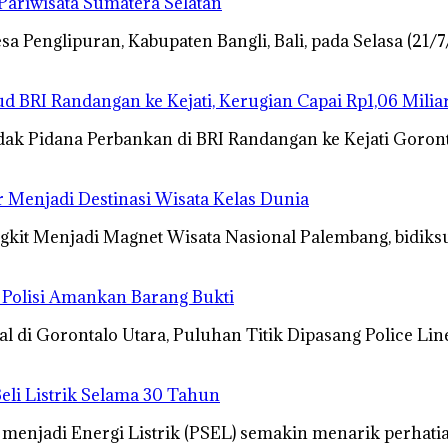
ariwisata Sumatera Selatan
a Penglipuran, Kabupaten Bangli, Bali, pada Selasa (21
 BRI Randangan ke Kejati, Kerugian Capai Rp1,06 Milia
ak Pidana Perbankan di BRI Randangan ke Kejati Goron
r Menjadi Destinasi Wisata Kelas Dunia
angkit Menjadi Magnet Wisata Nasional Palembang, bidik
 Polisi Amankan Barang Bukti
l di Gorontalo Utara, Puluhan Titik Dipasang Police Li
eli Listrik Selama 30 Tahun
menjadi Energi Listrik (PSEL) semakin menarik perhati