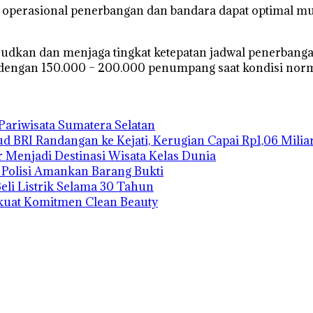
perasional penerbangan dan bandara dapat optimal mulai d
udkan dan menjaga tingkat ketepatan jadwal penerbang
n dengan 150.000 – 200.000 penumpang saat kondisi no
ariwisata Sumatera Selatan
 BRI Randangan ke Kejati, Kerugian Capai Rp1,06 Milia
r Menjadi Destinasi Wisata Kelas Dunia
 Polisi Amankan Barang Bukti
eli Listrik Selama 30 Tahun
Perkuat Komitmen Clean Beauty