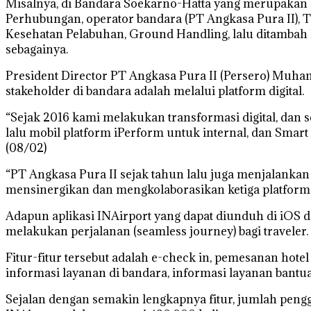
Misalnya, di Bandara Soekarno-Hatta yang merupakan ba
Perhubungan, operator bandara (PT Angkasa Pura II), T
Kesehatan Pelabuhan, Ground Handling, lalu ditambah la
sebagainya.
President Director PT Angkasa Pura II (Persero) Muha
stakeholder di bandara adalah melalui platform digital.
“Sejak 2016 kami melakukan transformasi digital, dan s
lalu mobil platform iPerform untuk internal, dan Smar
(08/02)
“PT Angkasa Pura II sejak tahun lalu juga menjalanka
mensinergikan dan mengkolaborasikan ketiga platform
Adapun aplikasi INAirport yang dapat diunduh di iOS 
melakukan perjalanan (seamless journey) bagi traveler.
Fitur-fitur tersebut adalah e-check in, pemesanan hotel
informasi layanan di bandara, informasi layanan bantua
Sejalan dengan semakin lengkapnya fitur, jumlah peng