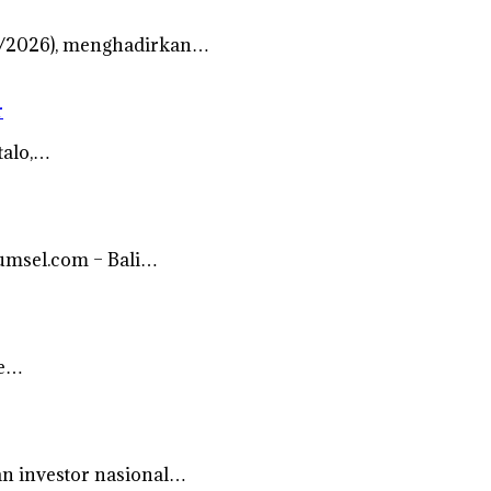
/7/2026), menghadirkan…
r
talo,…
sumsel.com – Bali…
ne…
an investor nasional…