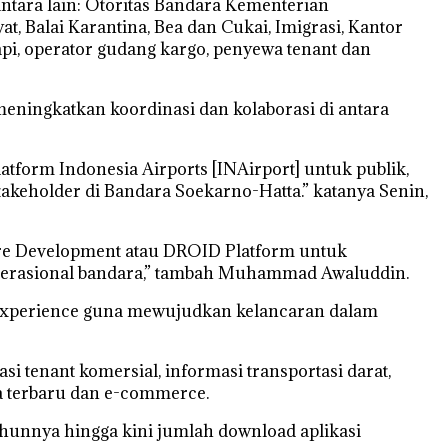
antara lain: Otoritas Bandara Kementerian
, Balai Karantina, Bea dan Cukai, Imigrasi, Kantor
api, operator gudang kargo, penyewa tenant dan
eningkatkan koordinasi dan kolaborasi di antara
latform Indonesia Airports [INAirport] untuk publik,
takeholder di Bandara Soekarno-Hatta.” katanya Senin,
ture Development atau DROID Platform untuk
operasional bandara,” tambah Muhammad Awaluddin.
al experience guna mewujudkan kelancaran dalam
si tenant komersial, informasi transportasi darat,
ta terbaru dan e-commerce.
ahunnya hingga kini jumlah download aplikasi