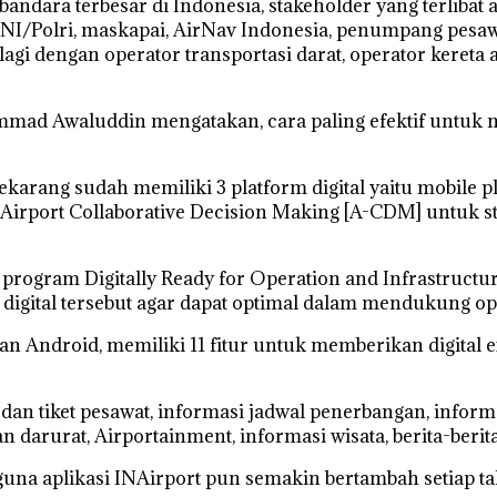
ndara terbesar di Indonesia, stakeholder yang terlibat 
NI/Polri, maskapai, AirNav Indonesia, penumpang pesawat
gi dengan operator transportasi darat, operator kereta 
mmad Awaluddin mengatakan, cara paling efektif untuk m
ekarang sudah memiliki 3 platform digital yaitu mobile p
t Airport Collaborative Decision Making [A-CDM] untuk s
n program Digitally Ready for Operation and Infrastruc
 digital tersebut agar dapat optimal dalam mendukung 
dan Android, memiliki 11 fitur untuk memberikan digit
 dan tiket pesawat, informasi jadwal penerbangan, informa
n darurat, Airportainment, informasi wisata, berita-beri
guna aplikasi INAirport pun semakin bertambah setiap t