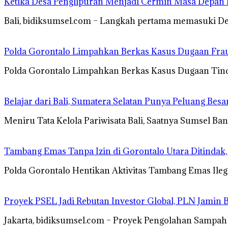
Ketika Desa Penglipuran Menjadi Cermin Masa Depan P
Bali, bidiksumsel.com – Langkah pertama memasuki Des
Polda Gorontalo Limpahkan Berkas Kasus Dugaan Fraud
Polda Gorontalo Limpahkan Berkas Kasus Dugaan Tind
Belajar dari Bali, Sumatera Selatan Punya Peluang Besa
Meniru Tata Kelola Pariwisata Bali, Saatnya Sumsel B
Tambang Emas Tanpa Izin di Gorontalo Utara Ditindak,
Polda Gorontalo Hentikan Aktivitas Tambang Emas Ilega
Proyek PSEL Jadi Rebutan Investor Global, PLN Jamin B
Jakarta, bidiksumsel.com – Proyek Pengolahan Sampah 