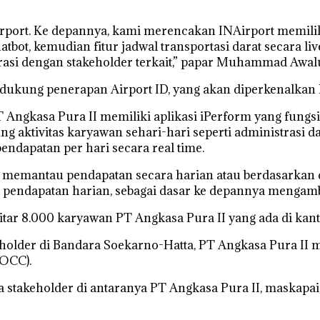
port. Ke depannya, kami merencakan INAirport memiliki f
atbot, kemudian fitur jadwal transportasi darat secara li
si dengan stakeholder terkait,” papar Muhammad Awal
dukung penerapan Airport ID, yang akan diperkenalkan 
T Angkasa Pura II memiliki aplikasi iPerform yang fungs
aktivitas karyawan sehari-hari seperti administrasi d
endapatan per hari secara real time.
at memantau pendapatan secara harian atau berdasarkan 
 pendapatan harian, sebagai dasar ke depannya mengambi
kitar 8.000 karyawan PT Angkasa Pura II yang ada di kant
eholder di Bandara Soekarno-Hatta, PT Angkasa Pura I
OCC).
a stakeholder di antaranya PT Angkasa Pura II, maskapa