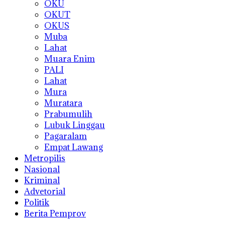
OKU
OKUT
OKUS
Muba
Lahat
Muara Enim
PALI
Lahat
Mura
Muratara
Prabumulih
Lubuk Linggau
Pagaralam
Empat Lawang
Metropilis
Nasional
Kriminal
Advetorial
Politik
Berita Pemprov